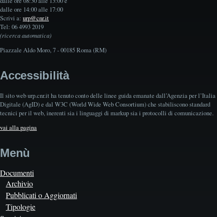
dalle ore 08:30 alle 13:00 e
dalle ore 14:00 alle 17:00
Scrivi a:
urp@cnr.it
Tel: 06 4993 2019
(ricerca automatica)
Piazzale Aldo Moro, 7 - 00185 Roma (RM)
Accessibilità
Il sito web urp.cnr.it ha tenuto conto delle linee guida emanate dall’Agenzia per l’Italia
Digitale (AgID) e dal W3C (World Wide Web Consortium) che stabiliscono standard
tecnici per il web, inerenti sia i linguaggi di markup sia i protocolli di comunicazione.
vai alla pagina
Menù
Documenti
Archivio
Pubblicati o Aggiornati
Tipologie