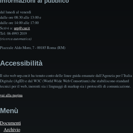
Informazioni al pubblico
dal lunedì al venerdì
dalle ore 08:30 alle 13:00 e
dalle ore 14:00 alle 17:00
Scrivi a:
urp@cnr.it
Tel: 06 4993 2019
(ricerca automatica)
Piazzale Aldo Moro, 7 - 00185 Roma (RM)
Accessibilità
Il sito web urp.cnr.it ha tenuto conto delle linee guida emanate dall’Agenzia per l’Italia
Digitale (AgID) e dal W3C (World Wide Web Consortium) che stabiliscono standard
tecnici per il web, inerenti sia i linguaggi di markup sia i protocolli di comunicazione.
vai alla pagina
Menù
Documenti
Archivio