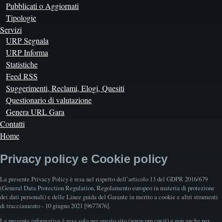
Pubblicati o Aggiornati
Tipologie
Servizi
URP Segnala
URP Informa
Statistiche
Feed RSS
Suggerimenti, Reclami, Elogi, Quesiti
Questionario di valutazione
Genera URL Gara
Contatti
Home
Privacy policy e Cookie policy
La presente Privacy Policy è resa nel rispetto dell’articolo 13 del GDPR 2016/679
(General Data Protection Regulation, Regolamento europeo in materia di protezione
dei dati personali) e delle Linee guida del Garante in merito a cookie e altri strumenti
di tracciamento - 10 giugno 2021 [9677876].
La presente informativa è resa solo per questo sito (www.urp.cnr.it) e non anche per