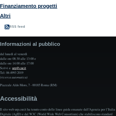
Finanziamento progetti
Altri
RSS feed
Informazioni al pubblico
dal lunedì al venerdì
dalle ore 08:30 alle 13:00 e
dalle ore 14:00 alle 17:00
Scrivi a:
urp@cnr.it
Tel: 06 4993 2019
(ricerca automatica)
Piazzale Aldo Moro, 7 - 00185 Roma (RM)
Accessibilità
Il sito web urp.cnr.it ha tenuto conto delle linee guida emanate dall’Agenzia per l’Italia
Digitale (AgID) e dal W3C (World Wide Web Consortium) che stabiliscono standard