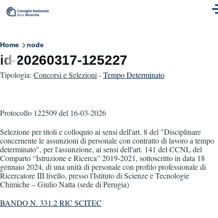
Skip to main content
M
Breadcrumb
Home
node
id-20260317-125227
Tipologia:
Concorsi e Selezioni
-
Tempo Determinato
Protocollo 122509
del 16-03-2026
Selezione per titoli e colloquio ai sensi dell'art. 8 del "Disciplinare
concernente le assunzioni di personale con contratto di lavoro a tempo
determinato", per l'assunzione, ai sensi dell'art. 141 del CCNL del
Comparto “Istruzione e Ricerca” 2019-2021, sottoscritto in data 18
gennaio 2024, di una unità di personale con profilo professionale di
Ricercatore III livello, presso l'Istituto di Scienze e Tecnologie
Chimiche – Giulio Natta (sede di Perugia)
BANDO N. 331.2 RIC SCITEC