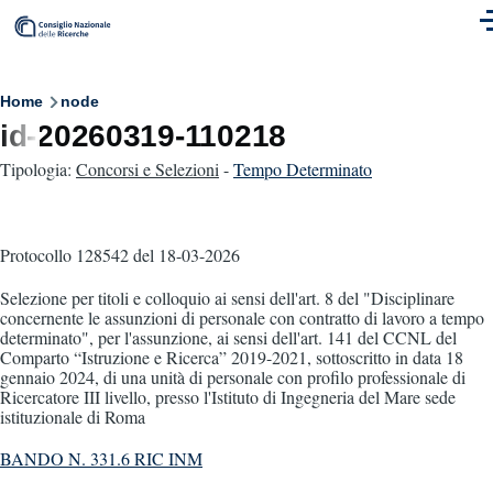
Skip to main content
M
Breadcrumb
Home
node
id-20260319-110218
Tipologia:
Concorsi e Selezioni
-
Tempo Determinato
Protocollo 128542
del 18-03-2026
Selezione per titoli e colloquio ai sensi dell'art. 8 del "Disciplinare
concernente le assunzioni di personale con contratto di lavoro a tempo
determinato", per l'assunzione, ai sensi dell'art. 141 del CCNL del
Comparto “Istruzione e Ricerca” 2019-2021, sottoscritto in data 18
gennaio 2024, di una unità di personale con profilo professionale di
Ricercatore III livello, presso l'Istituto di Ingegneria del Mare sede
istituzionale di Roma
BANDO N. 331.6 RIC INM