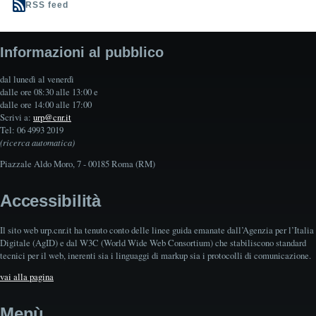
RSS feed
Informazioni al pubblico
dal lunedì al venerdì
dalle ore 08:30 alle 13:00 e
dalle ore 14:00 alle 17:00
Scrivi a:
urp@cnr.it
Tel: 06 4993 2019
(ricerca automatica)
Piazzale Aldo Moro, 7 - 00185 Roma (RM)
Accessibilità
Il sito web urp.cnr.it ha tenuto conto delle linee guida emanate dall’Agenzia per l’Italia
Digitale (AgID) e dal W3C (World Wide Web Consortium) che stabiliscono standard
tecnici per il web, inerenti sia i linguaggi di markup sia i protocolli di comunicazione.
vai alla pagina
Menù