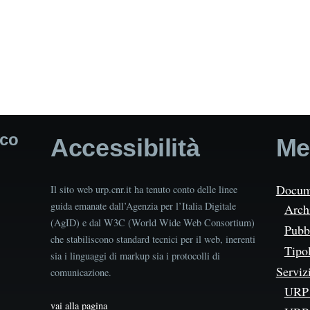
ico
Accessibilità
Me
Docum
Il sito web urp.cnr.it ha tenuto conto delle linee
guida emanate dall’Agenzia per l’Italia Digitale
Arch
(AgID) e dal W3C (World Wide Web Consortium)
Pubbl
che stabiliscono standard tecnici per il web, inerenti
Tipo
sia i linguaggi di markup sia i protocolli di
Serviz
comunicazione.
URP 
vai alla pagina