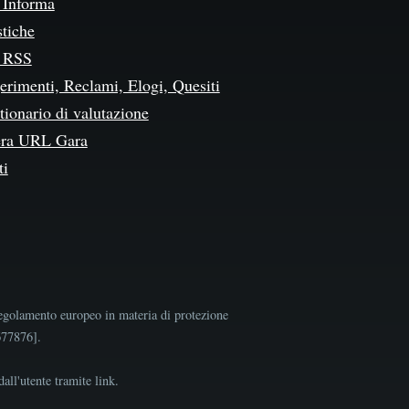
Informa
stiche
 RSS
erimenti, Reclami, Elogi, Quesiti
ionario di valutazione
ra URL Gara
ti
egolamento europeo in materia di protezione
9677876].
all'utente tramite link.