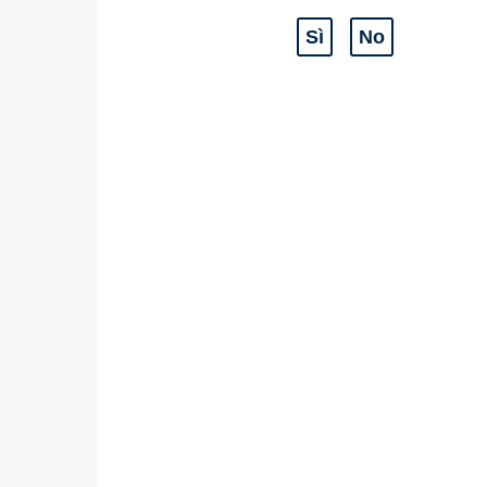
Sì
No