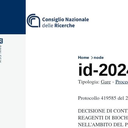
Skip to main content
feed
Home
node
Breadcru
id-20
Tipologia:
Gare
-
Proce
Protocollo 419585
del 
DECISIONE DI CONT
REAGENTI DI BIOC
NELL’AMBITO DEL P