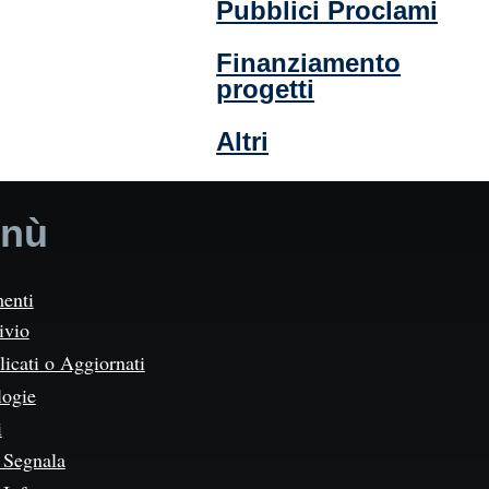
Pubblici Proclami
Finanziamento
progetti
Altri
nù
enti
ivio
icati o Aggiornati
logie
i
Segnala