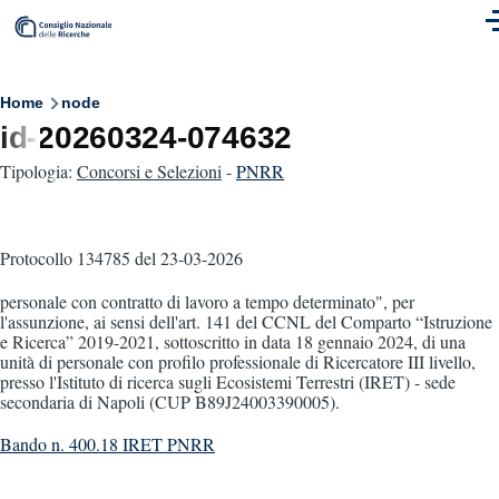
Skip to main content
M
Breadcrumb
Home
node
id-20260324-074632
Tipologia:
Concorsi e Selezioni
-
PNRR
Protocollo 134785
del 23-03-2026
personale con contratto di lavoro a tempo determinato", per
l'assunzione, ai sensi dell'art. 141 del CCNL del Comparto “Istruzione
e Ricerca” 2019-2021, sottoscritto in data 18 gennaio 2024, di una
unità di personale con profilo professionale di Ricercatore III livello,
presso l'Istituto di ricerca sugli Ecosistemi Terrestri (IRET) - sede
secondaria di Napoli (CUP B89J24003390005).
Bando n. 400.18 IRET PNRR