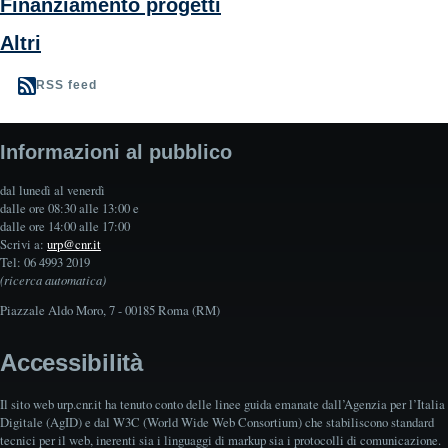
Finanziamento progetti
Altri
RSS feed
Informazioni al pubblico
dal lunedì al venerdì
dalle ore 08:30 alle 13:00 e
dalle ore 14:00 alle 17:00
Scrivi a:
urp@cnr.it
Tel: 06 4993 2019
(ricerca automatica)
Piazzale Aldo Moro, 7 - 00185 Roma (RM)
Accessibilità
Il sito web urp.cnr.it ha tenuto conto delle linee guida emanate dall’Agenzia per l’Italia
Digitale (AgID) e dal W3C (World Wide Web Consortium) che stabiliscono standard
tecnici per il web, inerenti sia i linguaggi di markup sia i protocolli di comunicazione.