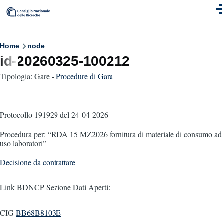
Skip to main content
M
Breadcrumb
Home
node
id-20260325-100212
Tipologia:
Gare
-
Procedure di Gara
Protocollo 191929
del 24-04-2026
Procedura per: “RDA 15 MZ2026 fornitura di materiale di consumo ad
uso laboratori”
Decisione da contrattare
Link BDNCP Sezione Dati Aperti:
CIG
BB68B8103E