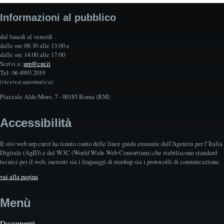
Informazioni al pubblico
dal lunedì al venerdì
dalle ore 08:30 alle 13:00 e
dalle ore 14:00 alle 17:00
Scrivi a:
urp@cnr.it
Tel: 06 4993 2019
(ricerca automatica)
Piazzale Aldo Moro, 7 - 00185 Roma (RM)
Accessibilità
Il sito web urp.cnr.it ha tenuto conto delle linee guida emanate dall’Agenzia per l’Italia
Digitale (AgID) e dal W3C (World Wide Web Consortium) che stabiliscono standard
tecnici per il web, inerenti sia i linguaggi di markup sia i protocolli di comunicazione.
vai alla pagina
Menù
Documenti