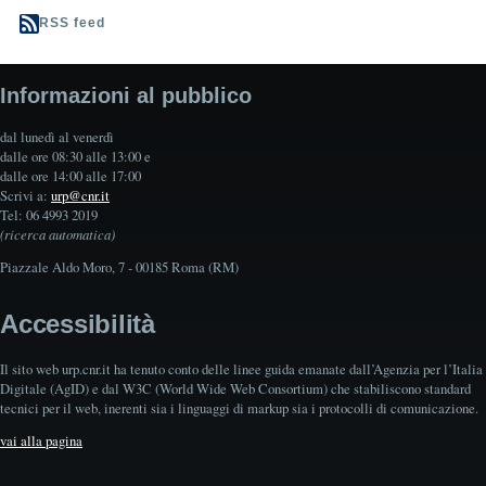
RSS feed
Informazioni al pubblico
dal lunedì al venerdì
dalle ore 08:30 alle 13:00 e
dalle ore 14:00 alle 17:00
Scrivi a:
urp@cnr.it
Tel: 06 4993 2019
(ricerca automatica)
Piazzale Aldo Moro, 7 - 00185 Roma (RM)
Accessibilità
Il sito web urp.cnr.it ha tenuto conto delle linee guida emanate dall’Agenzia per l’Italia
Digitale (AgID) e dal W3C (World Wide Web Consortium) che stabiliscono standard
tecnici per il web, inerenti sia i linguaggi di markup sia i protocolli di comunicazione.
vai alla pagina