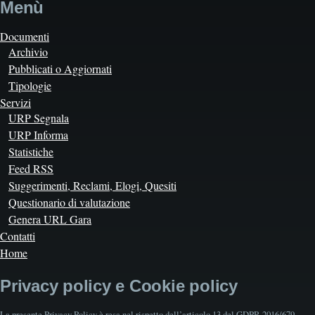
Menù
Documenti
Archivio
Pubblicati o Aggiornati
Tipologie
Servizi
URP Segnala
URP Informa
Statistiche
Feed RSS
Suggerimenti, Reclami, Elogi, Quesiti
Questionario di valutazione
Genera URL Gara
Contatti
Home
Privacy policy e Cookie policy
La presente Privacy Policy è resa nel rispetto dell’articolo 13 del GDPR 2016/679