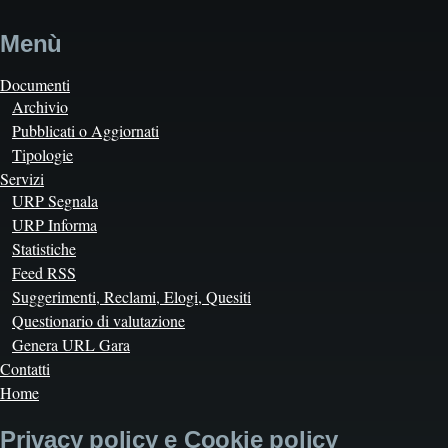
Menù
Documenti
Archivio
Pubblicati o Aggiornati
Tipologie
Servizi
URP Segnala
URP Informa
Statistiche
Feed RSS
Suggerimenti, Reclami, Elogi, Quesiti
Questionario di valutazione
Genera URL Gara
Contatti
Home
Privacy policy e Cookie policy