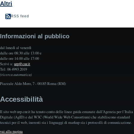
Altri
RSS feed
Informazioni al pubblico
dal lunedì al venerdì
dalle ore 08:30 alle 13:00 e
dalle ore 14:00 alle 17:00
Scrivi a:
urp@cnr.it
Tel: 06 4993 2019
(ricerca automatica)
Piazzale Aldo Moro, 7 - 00185 Roma (RM)
Accessibilità
Il sito web urp.cnr.it ha tenuto conto delle linee guida emanate dall’Agenzia per l’Italia
Digitale (AgID) e dal W3C (World Wide Web Consortium) che stabiliscono standard
tecnici per il web, inerenti sia i linguaggi di markup sia i protocolli di comunicazione.
vai alla pagina