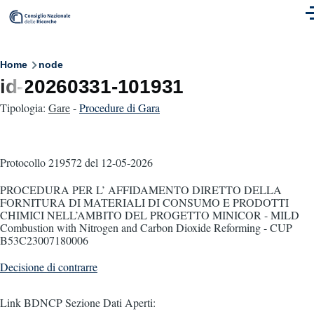
Skip to main content
M
Breadcrumb
Home
node
id-20260331-101931
Tipologia:
Gare
-
Procedure di Gara
Protocollo 219572
del 12-05-2026
PROCEDURA PER L’ AFFIDAMENTO DIRETTO DELLA
FORNITURA DI MATERIALI DI CONSUMO E PRODOTTI
CHIMICI NELL’AMBITO DEL PROGETTO MINICOR - MILD
Combustion with Nitrogen and Carbon Dioxide Reforming - CUP
B53C23007180006
Decisione di contrarre
Link BDNCP Sezione Dati Aperti: