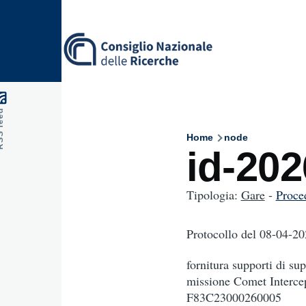
Skip to main content
feed
Home
node
Breadcru
id-20
Tipologia:
Gare
-
Proce
Protocollo
del 08-04-20
fornitura supporti di su
missione Comet Interc
F83C23000260005