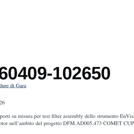
mb
260409-102650
dure di Gara
26
pporti su misura per test filter assembly dello strumento EnVis
eptor nell’ambito del progetto DFM.AD005.473 COMET CUP