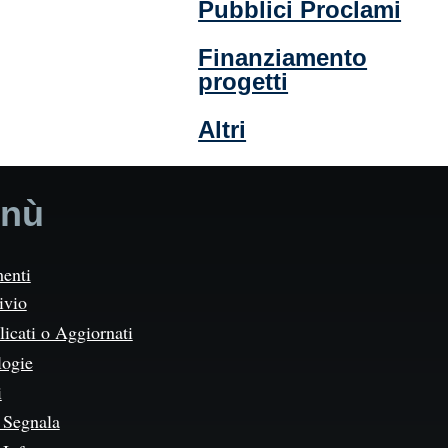
Pubblici Proclami
Finanziamento
progetti
Altri
nù
enti
ivio
icati o Aggiornati
logie
i
Segnala