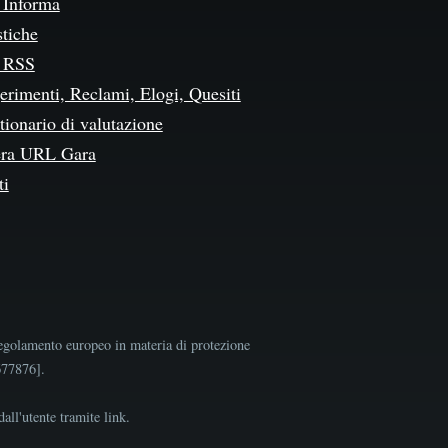
Informa
stiche
 RSS
erimenti, Reclami, Elogi, Quesiti
ionario di valutazione
ra URL Gara
ti
egolamento europeo in materia di protezione
9677876].
all'utente tramite link.