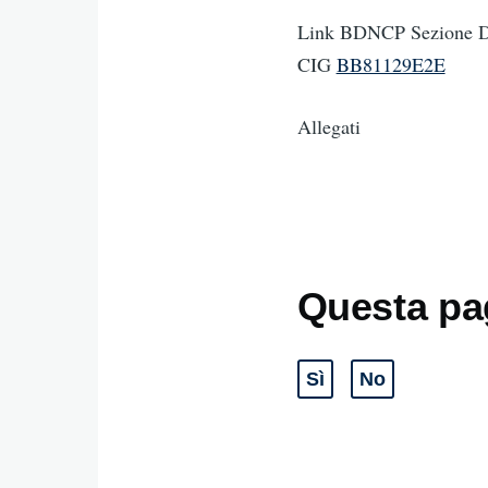
Link BDNCP Sezione Da
CIG
BB81129E2E
Allegati
Questa pag
Sì
No