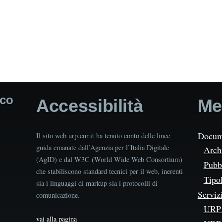
ico
Accessibilità
Me
Docum
Il sito web urp.cnr.it ha tenuto conto delle linee
guida emanate dall’Agenzia per l’Italia Digitale
Arch
(AgID) e dal W3C (World Wide Web Consortium)
Pubbl
che stabiliscono standard tecnici per il web, inerenti
Tipo
sia i linguaggi di markup sia i protocolli di
Serviz
comunicazione.
URP 
vai alla pagina