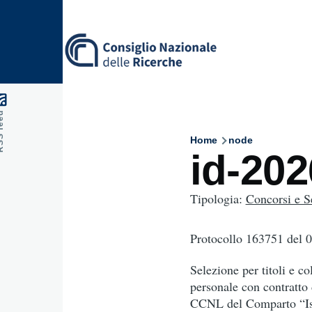
Skip to main content
feed
Home
node
Breadcru
id-20
Tipologia:
Concorsi e S
Protocollo 163751
del 
Selezione per titoli e co
personale con contratto 
CCNL del Comparto “Istr