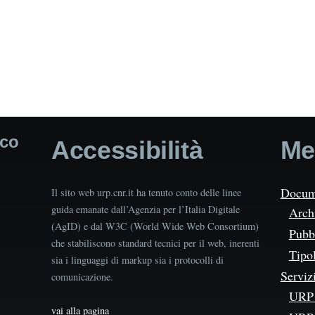
ico
Accessibilità
Me
Docum
Il sito web urp.cnr.it ha tenuto conto delle linee
guida emanate dall’Agenzia per l’Italia Digitale
Arch
(AgID) e dal W3C (World Wide Web Consortium)
Pubbl
che stabiliscono standard tecnici per il web, inerenti
Tipo
sia i linguaggi di markup sia i protocolli di
Serviz
comunicazione.
URP 
vai alla pagina