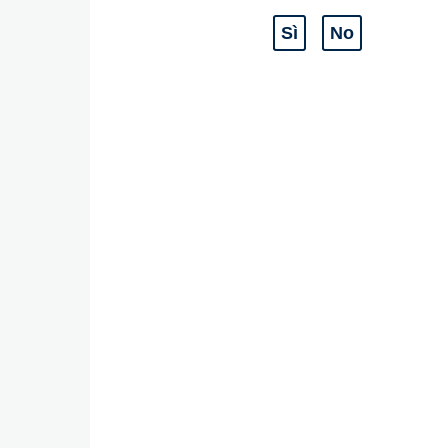
Sì
No