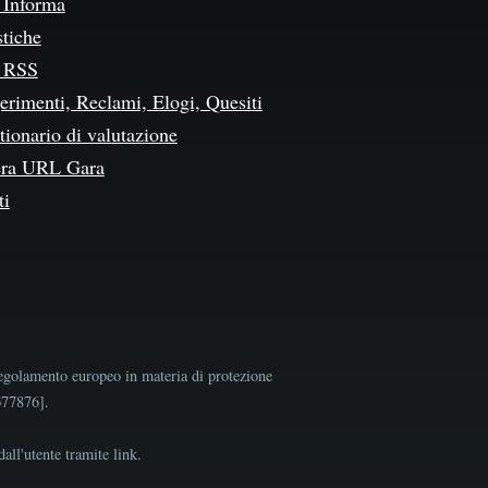
Informa
stiche
 RSS
erimenti, Reclami, Elogi, Quesiti
ionario di valutazione
ra URL Gara
ti
egolamento europeo in materia di protezione
9677876].
all'utente tramite link.