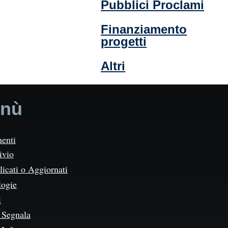
Pubblici Proclami
Finanziamento
progetti
Altri
nù
enti
ivio
icati o Aggiornati
logie
i
Segnala