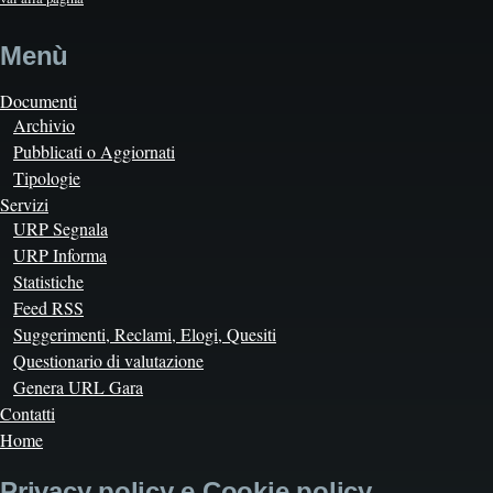
Menù
Documenti
Archivio
Pubblicati o Aggiornati
Tipologie
Servizi
URP Segnala
URP Informa
Statistiche
Feed RSS
Suggerimenti, Reclami, Elogi, Quesiti
Questionario di valutazione
Genera URL Gara
Contatti
Home
Privacy policy e Cookie policy