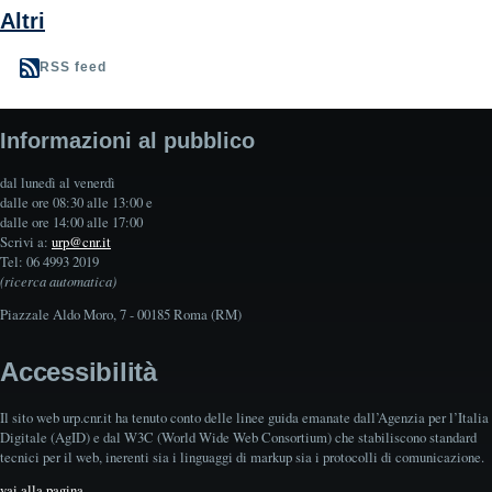
Altri
RSS feed
Informazioni al pubblico
dal lunedì al venerdì
dalle ore 08:30 alle 13:00 e
dalle ore 14:00 alle 17:00
Scrivi a:
urp@cnr.it
Tel: 06 4993 2019
(ricerca automatica)
Piazzale Aldo Moro, 7 - 00185 Roma (RM)
Accessibilità
Il sito web urp.cnr.it ha tenuto conto delle linee guida emanate dall’Agenzia per l’Italia
Digitale (AgID) e dal W3C (World Wide Web Consortium) che stabiliscono standard
tecnici per il web, inerenti sia i linguaggi di markup sia i protocolli di comunicazione.
vai alla pagina