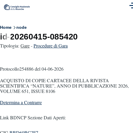
Skip to main content
M
Breadcrumb
Home
node
id-20260415-085420
Tipologia:
Gare
-
Procedure di Gara
Protocollo254886
del 04-06-2026
ACQUISTO DI COPIE CARTACEE DELLA RIVISTA
SCIENTIFICA “NATURE”, ANNO DI PUBBLICAZIONE 2026,
VOLUME 651, ISSUE 8106
Determina a Contrarre
Link BDNCP Sezione Dati Aperti:
CIG
BBD60BC2F7