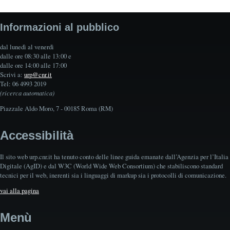
Informazioni al pubblico
dal lunedì al venerdì
dalle ore 08:30 alle 13:00 e
dalle ore 14:00 alle 17:00
Scrivi a:
urp@cnr.it
Tel: 06 4993 2019
(ricerca automatica)
Piazzale Aldo Moro, 7 - 00185 Roma (RM)
Accessibilità
Il sito web urp.cnr.it ha tenuto conto delle linee guida emanate dall’Agenzia per l’Italia
Digitale (AgID) e dal W3C (World Wide Web Consortium) che stabiliscono standard
tecnici per il web, inerenti sia i linguaggi di markup sia i protocolli di comunicazione.
vai alla pagina
Menù