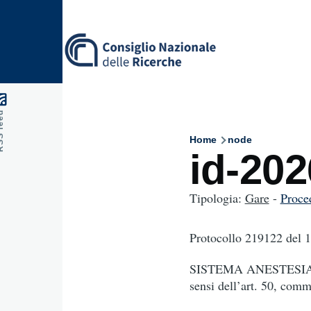
Skip to main content
feed
Home
node
Breadcru
id-20
Tipologia:
Gare
-
Proce
Protocollo 219122
del 
SISTEMA ANESTESIA GAS
sensi dell’art. 50, comm