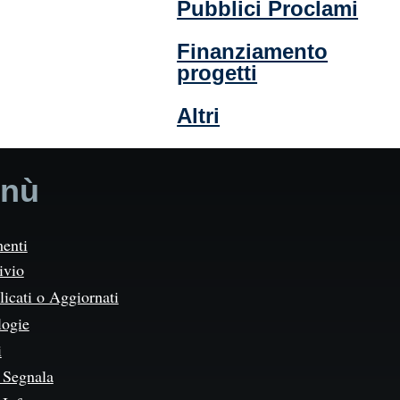
Pubblici Proclami
Finanziamento
progetti
Altri
nù
enti
ivio
icati o Aggiornati
logie
i
Segnala