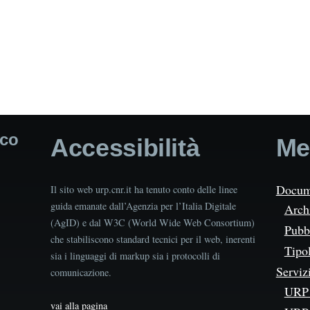
ico
Accessibilità
Me
Docum
Il sito web urp.cnr.it ha tenuto conto delle linee
guida emanate dall’Agenzia per l’Italia Digitale
Arch
(AgID) e dal W3C (World Wide Web Consortium)
Pubbl
che stabiliscono standard tecnici per il web, inerenti
Tipo
sia i linguaggi di markup sia i protocolli di
Serviz
comunicazione.
URP 
vai alla pagina