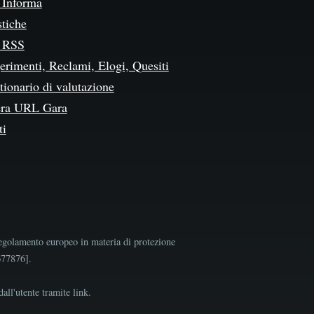
Informa
stiche
 RSS
erimenti, Reclami, Elogi, Quesiti
ionario di valutazione
ra URL Gara
ti
egolamento europeo in materia di protezione
9677876].
all'utente tramite link.