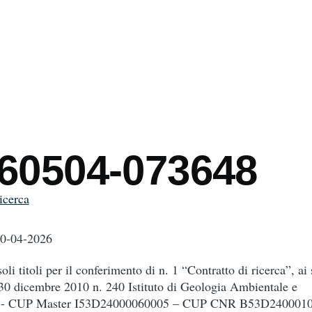
mb
260504-073648
ricerca
30-04-2026
li titoli per il conferimento di n. 1 “Contratto di ricerca”, ai 
e 30 dicembre 2010 n. 240 Istituto di Geologia Ambientale e
 -- CUP Master I53D24000060005 – CUP CNR B53D240001