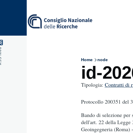
Skip to main content
feed
Home
node
Breadcru
id-20
Tipologia:
Contratti di 
Protocollo 200351
del 
Bando di selezione per so
dell'art. 22 della Legg
Geoingegneria (Roma)