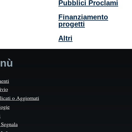
Pubblici Proclami
Finanziamento
progetti
Altri
nù
enti
ivio
icati o Aggiornati
logie
i
Segnala