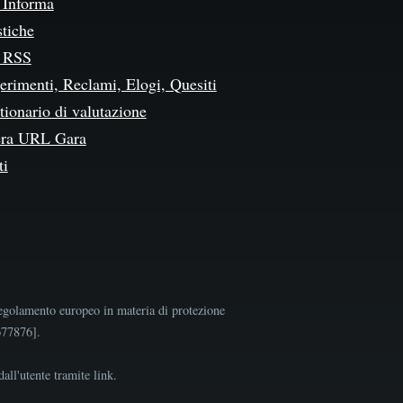
Informa
stiche
 RSS
erimenti, Reclami, Elogi, Quesiti
ionario di valutazione
ra URL Gara
ti
egolamento europeo in materia di protezione
9677876].
all'utente tramite link.