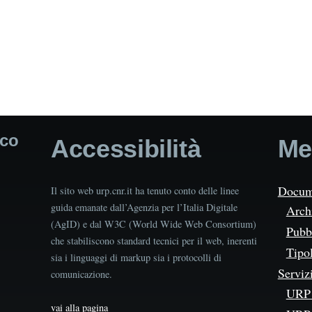
ico
Accessibilità
Me
Docum
Il sito web urp.cnr.it ha tenuto conto delle linee
guida emanate dall’Agenzia per l’Italia Digitale
Arch
(AgID) e dal W3C (World Wide Web Consortium)
Pubbl
che stabiliscono standard tecnici per il web, inerenti
Tipo
sia i linguaggi di markup sia i protocolli di
Serviz
comunicazione.
URP 
vai alla pagina