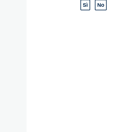
Sì
No