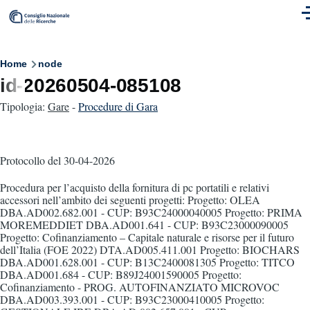
Skip to main content
M
Breadcrumb
Home
node
id-20260504-085108
Tipologia:
Gare
-
Procedure di Gara
Protocollo
del 30-04-2026
Procedura per l’acquisto della fornitura di pc portatili e relativi
accessori nell’ambito dei seguenti progetti: Progetto: OLEA
DBA.AD002.682.001 - CUP: B93C24000040005 Progetto: PRIMA
MOREMEDDIET DBA.AD001.641 - CUP: B93C23000090005
Progetto: Cofinanziamento – Capitale naturale e risorse per il futuro
dell’Italia (FOE 2022) DTA.AD005.411.001 Progetto: BIOCHARS
DBA.AD001.628.001 - CUP: B13C2400081305 Progetto: TITCO
DBA.AD001.684 - CUP: B89J24001590005 Progetto:
Cofinanziamento - PROG. AUTOFINANZIATO MICROVOC
DBA.AD003.393.001 - CUP: B93C23000410005 Progetto: