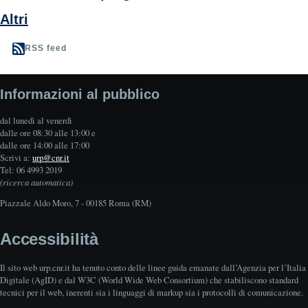
Altri
RSS feed
Informazioni al pubblico
dal lunedì al venerdì
dalle ore 08:30 alle 13:00 e
dalle ore 14:00 alle 17:00
Scrivi a:
urp@cnr.it
Tel: 06 4993 2019
(ricerca automatica)
Piazzale Aldo Moro, 7 - 00185 Roma (RM)
Accessibilità
Il sito web urp.cnr.it ha tenuto conto delle linee guida emanate dall’Agenzia per l’Italia
Digitale (AgID) e dal W3C (World Wide Web Consortium) che stabiliscono standard
tecnici per il web, inerenti sia i linguaggi di markup sia i protocolli di comunicazione.