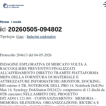
Skip to main content
M
Breadcrumb
Home
node
id-20260505-094802
Tipologia:
Gare
-
Indagini esplorative
Protocollo 204613
del 04-05-2026
INDAGINE ESPLORATIVA DI MERCATO VOLTA A
RACCOGLIERE PREVENTIVI FINALIZZATI
ALL’AFFIDAMENTO DIRETTO TRAMITE PIATTAFORMA
MEPA DELLA FORNITURA DI MATERIALE E
ATTREZZATURE INFORMATICHE (MONITOR, DOCKING,
HD esterno 4 TB, NOTEBOOK DELL PRO 14, Notebook Dell Pro
Max 14, Synology DiskStation DS2422+ comprensivo di 12 dischi da
8TB ciascuno) NELL’AMBITO DEL PROGETTO
DIT.AD011.121.001 - COFINANZIAMENTO - MEMORIA –
MEMORIA SILENZIOSA: ORGANIZZAZIONE, RICERCA E