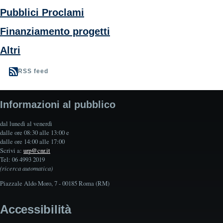
Pubblici Proclami
Finanziamento progetti
Altri
RSS feed
Informazioni al pubblico
dal lunedì al venerdì
dalle ore 08:30 alle 13:00 e
dalle ore 14:00 alle 17:00
Scrivi a:
urp@cnr.it
Tel: 06 4993 2019
(ricerca automatica)
Piazzale Aldo Moro, 7 - 00185 Roma (RM)
Accessibilità