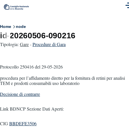
Skip to main content
M
Breadcrumb
Home
node
id-20260506-090216
Tipologia:
Gare
-
Procedure di Gara
Protocollo 250416
del 29-05-2026
procedura per l’affidamento diretto per la fornitura di retini per analisi
TEM e prodotti consumabili uso laboratorio
Decisione di contrarre
Link BDNCP Sezione Dati Aperti:
CIG
BBDEFE3506