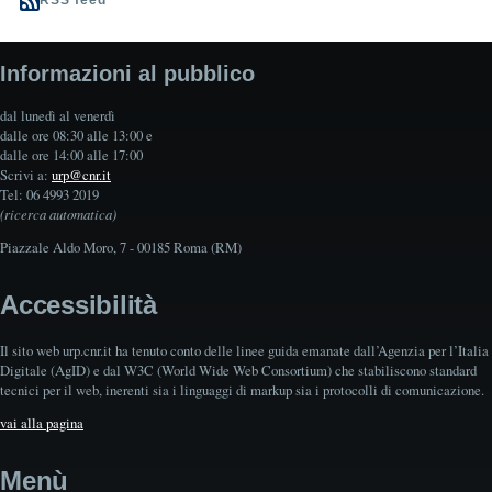
RSS feed
Informazioni al pubblico
dal lunedì al venerdì
dalle ore 08:30 alle 13:00 e
dalle ore 14:00 alle 17:00
Scrivi a:
urp@cnr.it
Tel: 06 4993 2019
(ricerca automatica)
Piazzale Aldo Moro, 7 - 00185 Roma (RM)
Accessibilità
Il sito web urp.cnr.it ha tenuto conto delle linee guida emanate dall’Agenzia per l’Italia
Digitale (AgID) e dal W3C (World Wide Web Consortium) che stabiliscono standard
tecnici per il web, inerenti sia i linguaggi di markup sia i protocolli di comunicazione.
vai alla pagina
Menù