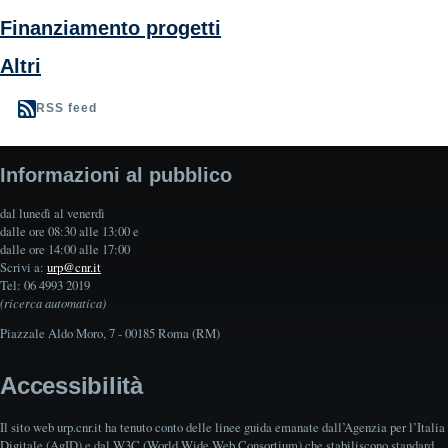
Finanziamento progetti
Altri
RSS feed
Informazioni al pubblico
dal lunedì al venerdì
dalle ore 08:30 alle 13:00 e
dalle ore 14:00 alle 17:00
Scrivi a:
urp@cnr.it
Tel: 06 4993 2019
(ricerca automatica)
Piazzale Aldo Moro, 7 - 00185 Roma (RM)
Accessibilità
Il sito web urp.cnr.it ha tenuto conto delle linee guida emanate dall’Agenzia per l’Italia
Digitale (AgID) e dal W3C (World Wide Web Consortium) che stabiliscono standard