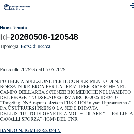
Skip to main content
M
Breadcrumb
Home
node
id-20260506-120548
Tipologia:
Borse di ricerca
Protocollo 207623
del 05-05-2026
PUBBLICA SELEZIONE PER IL CONFERIMENTO DI N. 1
BORSA DI RICERCA PER LAUREATI PER RICERCHE NEL
CAMPO DELL’AREA SCIENZE BIOMEDICHE NELL’AMBITO
DEL PROGETTO DSB.AD006.487 AIRC IG2025 ID32610 –
“Targeting DNA repair defects in FUS-CHOP myxoid liposarcomas”
DA USUFRUIRSI PRESSO LA SEDE DI PAVIA
DELL’ISTITUTO DI GENETICA MOLECOLARE “LUIGI LUCA
CAVALLI SFORZA” (IGM) DEL CNR
BANDO N. IGMBR062026PV