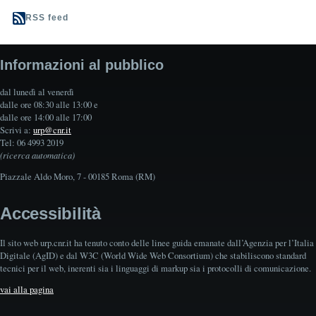
RSS feed
Informazioni al pubblico
dal lunedì al venerdì
dalle ore 08:30 alle 13:00 e
dalle ore 14:00 alle 17:00
Scrivi a:
urp@cnr.it
Tel: 06 4993 2019
(ricerca automatica)
Piazzale Aldo Moro, 7 - 00185 Roma (RM)
Accessibilità
Il sito web urp.cnr.it ha tenuto conto delle linee guida emanate dall’Agenzia per l’Italia
Digitale (AgID) e dal W3C (World Wide Web Consortium) che stabiliscono standard
tecnici per il web, inerenti sia i linguaggi di markup sia i protocolli di comunicazione.
vai alla pagina