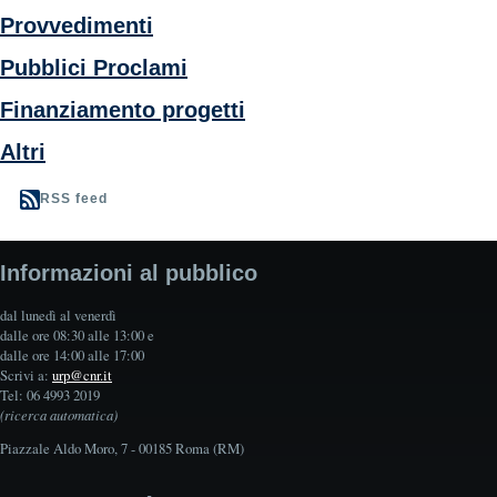
Provvedimenti
Pubblici Proclami
Finanziamento progetti
Altri
RSS feed
Informazioni al pubblico
dal lunedì al venerdì
dalle ore 08:30 alle 13:00 e
dalle ore 14:00 alle 17:00
Scrivi a:
urp@cnr.it
Tel: 06 4993 2019
(ricerca automatica)
Piazzale Aldo Moro, 7 - 00185 Roma (RM)