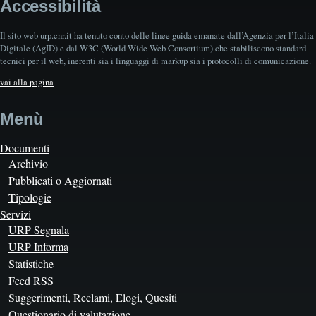
Accessibilità
Il sito web urp.cnr.it ha tenuto conto delle linee guida emanate dall’Agenzia per l’Italia
Digitale (AgID) e dal W3C (World Wide Web Consortium) che stabiliscono standard
tecnici per il web, inerenti sia i linguaggi di markup sia i protocolli di comunicazione.
vai alla pagina
Menù
Documenti
Archivio
Pubblicati o Aggiornati
Tipologie
Servizi
URP Segnala
URP Informa
Statistiche
Feed RSS
Suggerimenti, Reclami, Elogi, Quesiti
Questionario di valutazione