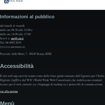
RSS feed
Informazioni al pubblico
dal lunedì al venerdì
dalle ore 08:30 alle 13:00 e
dalle ore 14:00 alle 17:00
Scrivi a:
urp@cnr.it
Tel: 06 4993 2019
(ricerca automatica)
Piazzale Aldo Moro, 7 - 00185 Roma (RM)
Accessibilità
Il sito web urp.cnr.it ha tenuto conto delle linee guida emanate dall’Agenzia per l’Italia
Digitale (AgID) e dal W3C (World Wide Web Consortium) che stabiliscono standard
tecnici per il web, inerenti sia i linguaggi di markup sia i protocolli di comunicazione.
vai alla pagina
Menù