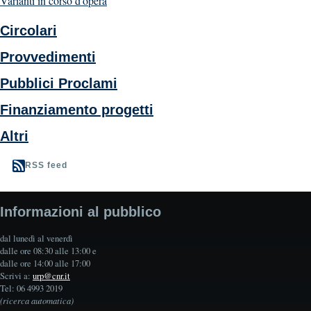
Varianti in corso d'opera
Circolari
Provvedimenti
Pubblici Proclami
Finanziamento progetti
Altri
RSS feed
Informazioni al pubblico
dal lunedì al venerdì
dalle ore 08:30 alle 13:00 e
dalle ore 14:00 alle 17:00
Scrivi a:
urp@cnr.it
Tel: 06 4993 2019
(ricerca automatica)