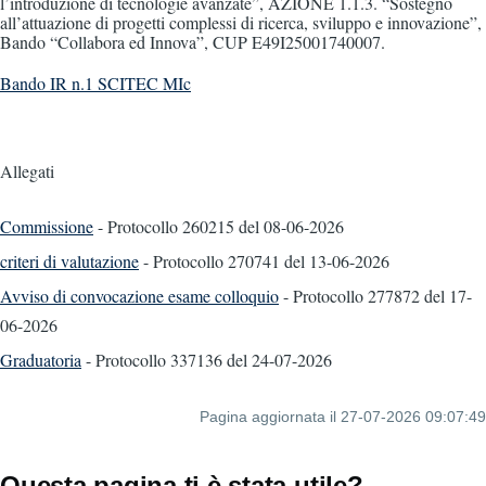
l’introduzione di tecnologie avanzate”, AZIONE 1.1.3. “Sostegno
all’attuazione di progetti complessi di ricerca, sviluppo e innovazione”,
Bando “Collabora ed Innova”, CUP E49I25001740007.
Bando IR n.1 SCITEC MIc
Allegati
Commissione
- Protocollo 260215
del 08-06-2026
criteri di valutazione
- Protocollo 270741
del 13-06-2026
Avviso di convocazione esame colloquio
- Protocollo 277872
del 17-
06-2026
Graduatoria
- Protocollo 337136
del 24-07-2026
Pagina aggiornata il 27-07-2026 09:07:49
Questa pagina ti è stata utile?