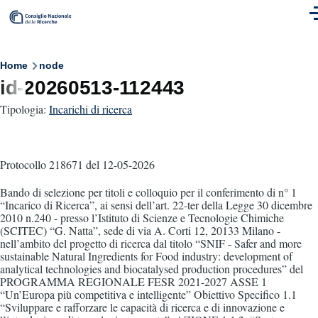
Skip to main content
M
Breadcrumb
Home
node
id-20260513-112443
Tipologia:
Incarichi di ricerca
Protocollo 218671
del 12-05-2026
Bando di selezione per titoli e colloquio per il conferimento di n° 1
“Incarico di Ricerca”, ai sensi dell’art. 22-ter della Legge 30 dicembre
2010 n.240 - presso l’Istituto di Scienze e Tecnologie Chimiche
(SCITEC) “G. Natta”, sede di via A. Corti 12, 20133 Milano -
nell’ambito del progetto di ricerca dal titolo “SNIF - Safer and more
sustainable Natural Ingredients for Food industry: development of
analytical technologies and biocatalysed production procedures” del
PROGRAMMA REGIONALE FESR 2021-2027 ASSE 1
“Un’Europa più competitiva e intelligente” Obiettivo Specifico 1.1
“Sviluppare e rafforzare le capacità di ricerca e di innovazione e