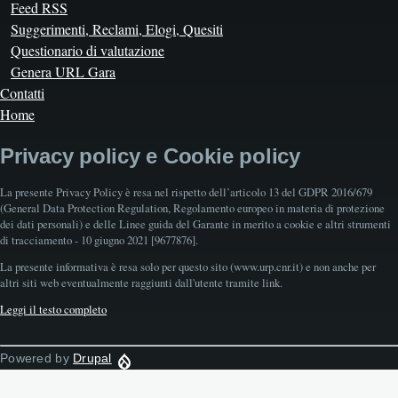
Feed RSS
Suggerimenti, Reclami, Elogi, Quesiti
Questionario di valutazione
Genera URL Gara
Contatti
Home
Privacy policy e Cookie policy
La presente Privacy Policy è resa nel rispetto dell’articolo 13 del GDPR 2016/679
(General Data Protection Regulation, Regolamento europeo in materia di protezione
dei dati personali) e delle Linee guida del Garante in merito a cookie e altri strumenti
di tracciamento - 10 giugno 2021 [9677876].
La presente informativa è resa solo per questo sito (www.urp.cnr.it) e non anche per
altri siti web eventualmente raggiunti dall'utente tramite link.
Leggi il testo completo
Powered by
Drupal