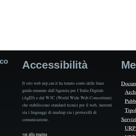
ico
Accessibilità
Me
Docum
Il sito web urp.cnr.it ha tenuto conto delle linee
guida emanate dall’Agenzia per l’Italia Digitale
Arch
(AgID) e dal W3C (World Wide Web Consortium)
Pubbl
che stabiliscono standard tecnici per il web, inerenti
Tipo
sia i linguaggi di markup sia i protocolli di
Serviz
comunicazione.
URP 
vai alla pagina