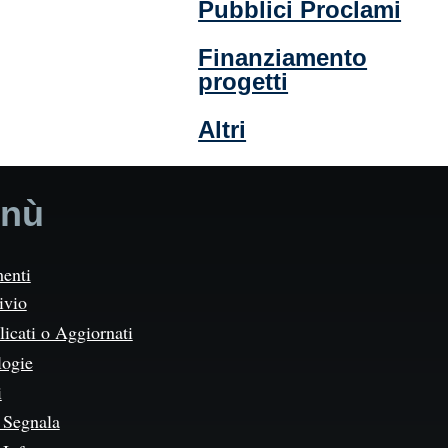
Pubblici Proclami
Finanziamento
progetti
Altri
nù
enti
ivio
icati o Aggiornati
logie
i
Segnala