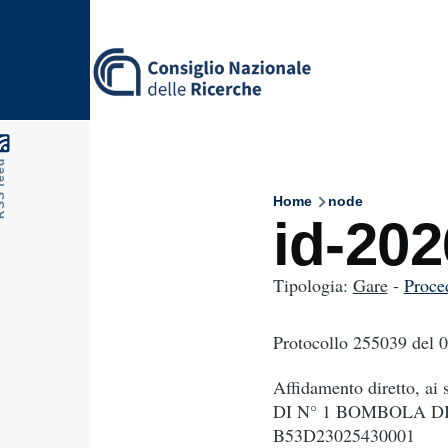
Skip to main content
feed
Home
node
Breadcru
id-20
Tipologia:
Gare
-
Proce
Protocollo 255039
del 
Affidamento diretto, ai
DI N° 1 BOMBOLA D
B53D23025430001