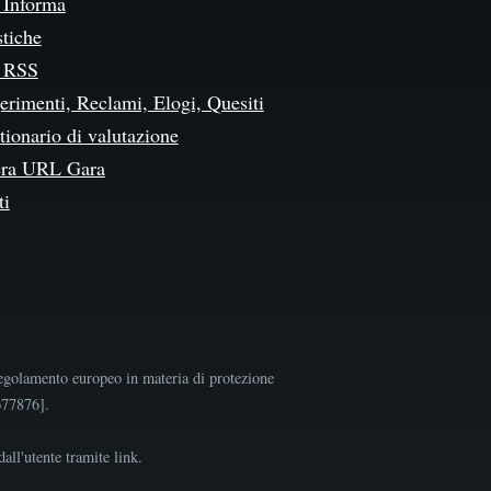
Informa
stiche
 RSS
erimenti, Reclami, Elogi, Quesiti
ionario di valutazione
ra URL Gara
ti
egolamento europeo in materia di protezione
9677876].
all'utente tramite link.