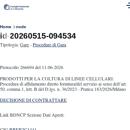
Skip to main content
M
Breadcrumb
Home
node
id-20260515-094534
Tipologia:
Gare
-
Procedure di Gara
Protocollo 266694
del 11-06-2026
PRODOTTI PER LA COLTURA DI LINEE CELLULARI:
Procedura di affidamento diretto fornitura/del servizio ai sensi dell’art.
50, comma 1, lett. B del D.lgs. n. 36/2023 - Pratica 183/2026/Milano
DECISIONE DI CONTRATTARE
Link BDNCP Sezione Dati Aperti:
CIG
BBEB2C1441