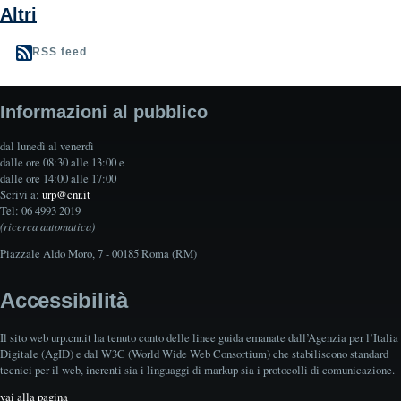
Altri
RSS feed
Informazioni al pubblico
dal lunedì al venerdì
dalle ore 08:30 alle 13:00 e
dalle ore 14:00 alle 17:00
Scrivi a:
urp@cnr.it
Tel: 06 4993 2019
(ricerca automatica)
Piazzale Aldo Moro, 7 - 00185 Roma (RM)
Accessibilità
Il sito web urp.cnr.it ha tenuto conto delle linee guida emanate dall’Agenzia per l’Italia
Digitale (AgID) e dal W3C (World Wide Web Consortium) che stabiliscono standard
tecnici per il web, inerenti sia i linguaggi di markup sia i protocolli di comunicazione.
vai alla pagina