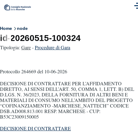
Skip to main content
M
Breadcrumb
Home
node
id-20260515-100324
Tipologia:
Gare
-
Procedure di Gara
Protocollo 264669
del 10-06-2026
DECISIONE DI CONTRATTARE PER L’AFFIDAMENTO
DIRETTO, AI SENSI DELL’ART. 50, COMMA 1, LETT. B) DEL
D.LGS. N. 36/2023, DELLA FORNITURA DI ALTRI BENI E
MATERIALI DI CONSUMO NELL’AMBITO DEL PROGETTO
“COFINANZIAMENTO -MARCHESE_NATTECH” CODICE
DSB.AD008.813.001 RESP. MARCHESE - CUP:
B53C23009150005
DECISIONE DI CONTRATTARE