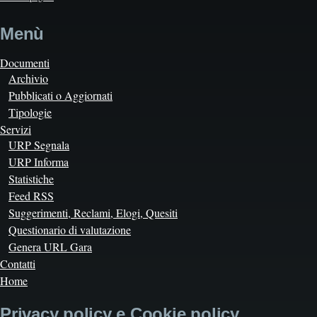
Menù
Documenti
Archivio
Pubblicati o Aggiornati
Tipologie
Servizi
URP Segnala
URP Informa
Statistiche
Feed RSS
Suggerimenti, Reclami, Elogi, Quesiti
Questionario di valutazione
Genera URL Gara
Contatti
Home
Privacy policy e Cookie policy