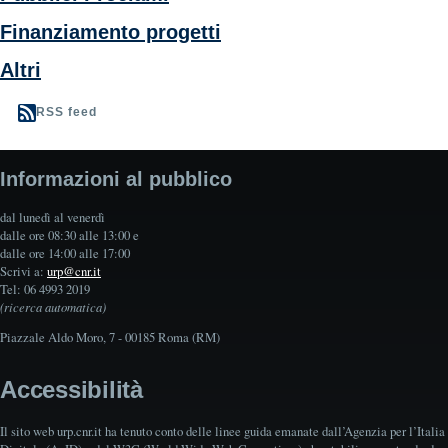
Finanziamento progetti
Altri
RSS feed
Informazioni al pubblico
dal lunedì al venerdì
dalle ore 08:30 alle 13:00 e
dalle ore 14:00 alle 17:00
Scrivi a:
urp@cnr.it
Tel: 06 4993 2019
(ricerca automatica)
Piazzale Aldo Moro, 7 - 00185 Roma (RM)
Accessibilità
Il sito web urp.cnr.it ha tenuto conto delle linee guida emanate dall’Agenzia per l’Italia