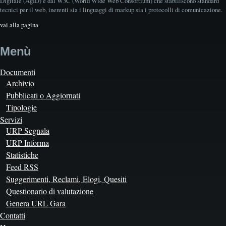
Digitale (AgID) e dal W3C (World Wide Web Consortium) che stabiliscono standard
tecnici per il web, inerenti sia i linguaggi di markup sia i protocolli di comunicazione.
vai alla pagina
Menù
Documenti
Archivio
Pubblicati o Aggiornati
Tipologie
Servizi
URP Segnala
URP Informa
Statistiche
Feed RSS
Suggerimenti, Reclami, Elogi, Quesiti
Questionario di valutazione
Genera URL Gara
Contatti