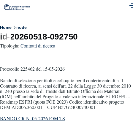
Skip to main content
M
Breadcrumb
Home
node
id-20260518-092750
Tipologia:
Contratti di ricerca
Protocollo 225462
del 15-05-2026
Bando di selezione per titoli e colloquio per il conferimento di n. 1.
Contratto di ricerca, ai sensi dell'art. 22 della Legge 30 dicembre 2010
n. 240 presso la sede di Trieste dell’Istituto Officina dei Materiali
(IOM) nell’ambito del Progetto a valenza internazionale EUROFEL -
Roadmap ESFRI (quota FOE 2023) Codice identificativo progetto
DFM.AD006.360.001 – CUP B57G24000740001
BANDO CR N. 05-2026 IOM TS