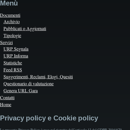
Menù
Documenti
Archivio
Pubblicati o Aggiornati
Tipologie
Servizi
URP Segnala
URP Informa
Statistiche
Feed RSS
Suggerimenti, Reclami, Elogi, Quesiti
Questionario di valutazione
Genera URL Gara
Contatti
Home
Privacy policy e Cookie policy
La presente Privacy Policy è resa nel rispetto dell’articolo 13 del GDPR 2016/679