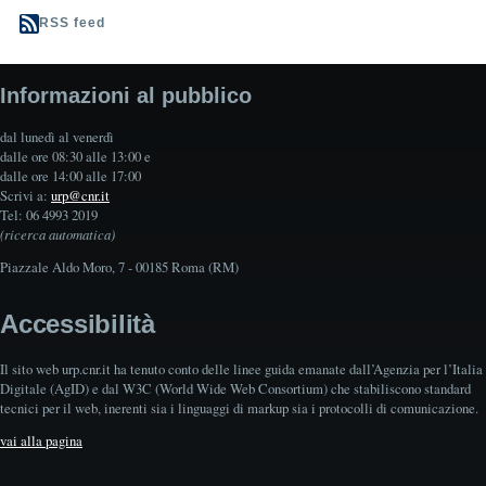
RSS feed
Informazioni al pubblico
dal lunedì al venerdì
dalle ore 08:30 alle 13:00 e
dalle ore 14:00 alle 17:00
Scrivi a:
urp@cnr.it
Tel: 06 4993 2019
(ricerca automatica)
Piazzale Aldo Moro, 7 - 00185 Roma (RM)
Accessibilità
Il sito web urp.cnr.it ha tenuto conto delle linee guida emanate dall’Agenzia per l’Italia
Digitale (AgID) e dal W3C (World Wide Web Consortium) che stabiliscono standard
tecnici per il web, inerenti sia i linguaggi di markup sia i protocolli di comunicazione.
vai alla pagina