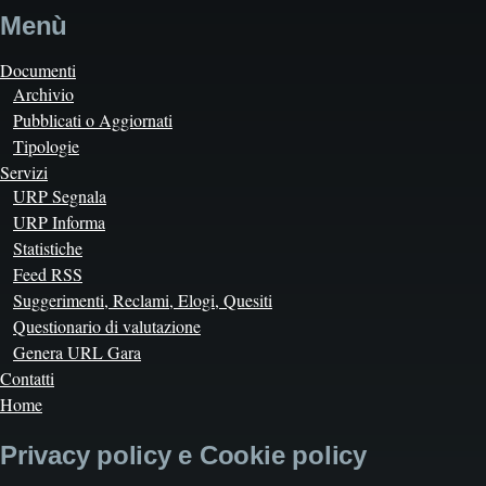
Menù
Documenti
Archivio
Pubblicati o Aggiornati
Tipologie
Servizi
URP Segnala
URP Informa
Statistiche
Feed RSS
Suggerimenti, Reclami, Elogi, Quesiti
Questionario di valutazione
Genera URL Gara
Contatti
Home
Privacy policy e Cookie policy