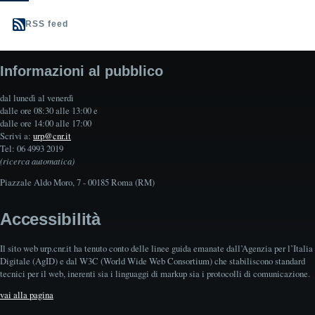
RSS feed
Informazioni al pubblico
dal lunedì al venerdì
dalle ore 08:30 alle 13:00 e
dalle ore 14:00 alle 17:00
Scrivi a:
urp@cnr.it
Tel: 06 4993 2019
(ricerca automatica)
Piazzale Aldo Moro, 7 - 00185 Roma (RM)
Accessibilità
Il sito web urp.cnr.it ha tenuto conto delle linee guida emanate dall’Agenzia per l’Italia
Digitale (AgID) e dal W3C (World Wide Web Consortium) che stabiliscono standard
tecnici per il web, inerenti sia i linguaggi di markup sia i protocolli di comunicazione.
vai alla pagina