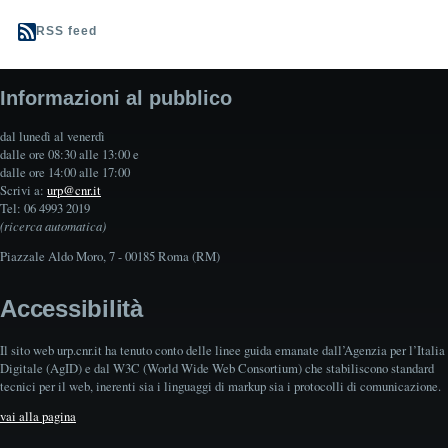
RSS feed
Informazioni al pubblico
dal lunedì al venerdì
dalle ore 08:30 alle 13:00 e
dalle ore 14:00 alle 17:00
Scrivi a:
urp@cnr.it
Tel: 06 4993 2019
(ricerca automatica)
Piazzale Aldo Moro, 7 - 00185 Roma (RM)
Accessibilità
Il sito web urp.cnr.it ha tenuto conto delle linee guida emanate dall’Agenzia per l’Italia
Digitale (AgID) e dal W3C (World Wide Web Consortium) che stabiliscono standard
tecnici per il web, inerenti sia i linguaggi di markup sia i protocolli di comunicazione.
vai alla pagina