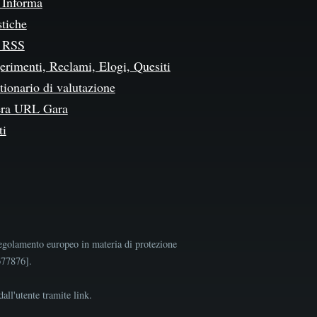
Informa
stiche
 RSS
erimenti, Reclami, Elogi, Quesiti
ionario di valutazione
ra URL Gara
ti
egolamento europeo in materia di protezione
9677876].
all'utente tramite link.