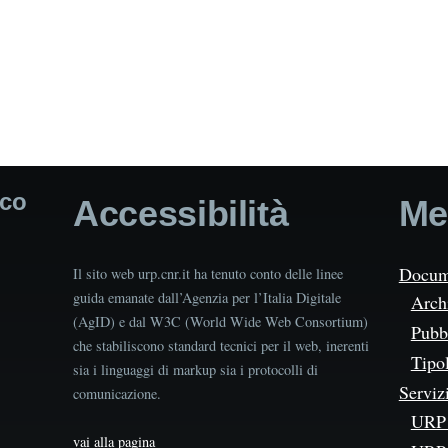
ico
Accessibilità
Me
Docum
Il sito web urp.cnr.it ha tenuto conto delle linee
guida emanate dall’Agenzia per l’Italia Digitale
Arch
(AgID) e dal W3C (World Wide Web Consortium)
Pubbl
che stabiliscono standard tecnici per il web, inerenti
Tipo
sia i linguaggi di markup sia i protocolli di
Serviz
comunicazione.
URP 
vai alla pagina