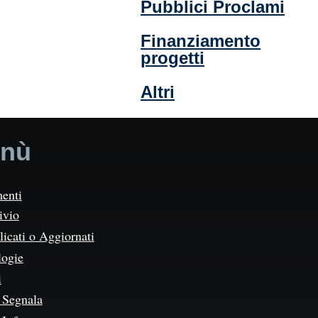
Pubblici Proclami
Finanziamento
progetti
Altri
nù
enti
ivio
icati o Aggiornati
logie
i
Segnala