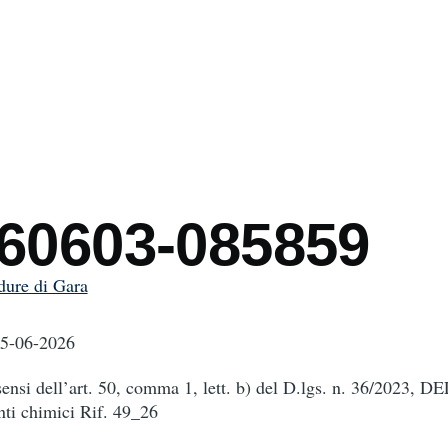
mb
260603-085859
dure di Gara
15-06-2026
sensi dell’art. 50, comma 1, lett. b) del D.lgs. n. 36/2023, 
 chimici Rif. 49_26