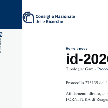
Skip to main content
feed
Home
node
Breadcru
id-20
Tipologia:
Gare
-
Proce
Protocollo 273139
del 
Affidamento diretto, ai 
FORNITURA di Reagenti