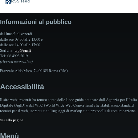
RSS feed
Informazioni al pubblico
dal lunedì al venerdì
dalle ore 08:30 alle 13:00 e
dalle ore 14:00 alle 17:00
Scrivi a:
urp@cnr.it
Tel: 06 4993 2019
(ricerca automatica)
Piazzale Aldo Moro, 7 - 00185 Roma (RM)
Accessibilità
Il sito web urp.cnr.it ha tenuto conto delle linee guida emanate dall’Agenzia per l’Italia
Digitale (AgID) e dal W3C (World Wide Web Consortium) che stabiliscono standard
tecnici per il web, inerenti sia i linguaggi di markup sia i protocolli di comunicazione.
vai alla pagina
Menù