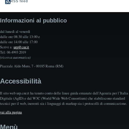
RSS feed
Informazioni al pubblico
dal lunedì al venerdì
dalle ore 08:30 alle 13:00 e
dalle ore 14:00 alle 17:00
Scrivi a:
urp@cnr.it
Tel: 06 4993 2019
(ricerca automatica)
Piazzale Aldo Moro, 7 - 00185 Roma (RM)
Accessibilità
Il sito web urp.cnr.it ha tenuto conto delle linee guida emanate dall’Agenzia per l’Italia
Digitale (AgID) e dal W3C (World Wide Web Consortium) che stabiliscono standard
tecnici per il web, inerenti sia i linguaggi di markup sia i protocolli di comunicazione.
vai alla pagina
Menù