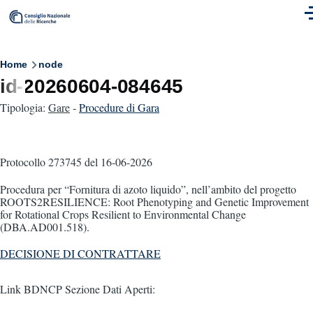
Skip to main content
M
Breadcrumb
Home
node
id-20260604-084645
Tipologia:
Gare
-
Procedure di Gara
Protocollo 273745
del 16-06-2026
Procedura per “Fornitura di azoto liquido”, nell’ambito del progetto
ROOTS2RESILIENCE: Root Phenotyping and Genetic Improvement
for Rotational Crops Resilient to Environmental Change
(DBA.AD001.518).
DECISIONE DI CONTRATTARE
Link BDNCP Sezione Dati Aperti: