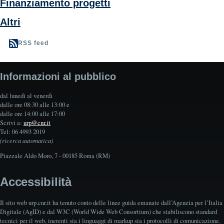
Finanziamento progetti
Altri
RSS feed
Informazioni al pubblico
dal lunedì al venerdì
dalle ore 08:30 alle 13:00 e
dalle ore 14:00 alle 17:00
Scrivi a:
urp@cnr.it
Tel: 06 4993 2019
(ricerca automatica)
Piazzale Aldo Moro, 7 - 00185 Roma (RM)
Accessibilità
Il sito web urp.cnr.it ha tenuto conto delle linee guida emanate dall’Agenzia per l’Italia
Digitale (AgID) e dal W3C (World Wide Web Consortium) che stabiliscono standard
tecnici per il web, inerenti sia i linguaggi di markup sia i protocolli di comunicazione.