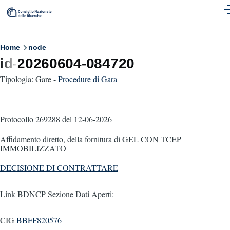
Skip to main content
M
Breadcrumb
Home
node
id-20260604-084720
Tipologia:
Gare
-
Procedure di Gara
Protocollo 269288
del 12-06-2026
Affidamento diretto, della fornitura di GEL CON TCEP
IMMOBILIZZATO
DECISIONE DI CONTRATTARE
Link BDNCP Sezione Dati Aperti:
CIG
BBFF820576