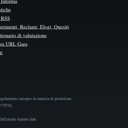
Informa
stiche
 RSS
erimenti, Reclami, Elogi, Quesiti
ionario di valutazione
ra URL Gara
ti
egolamento europeo in materia di protezione
9677876].
all'utente tramite link.