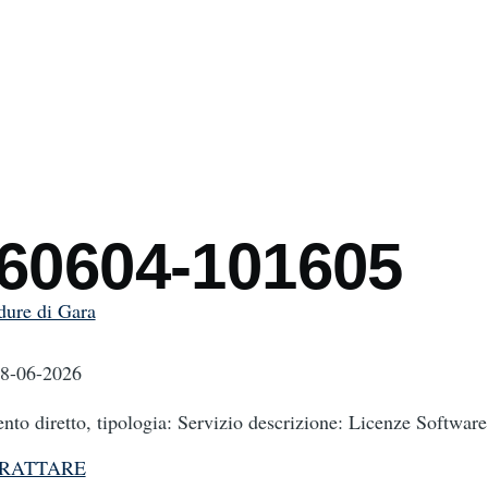
mb
260604-101605
dure di Gara
08-06-2026
nto diretto, tipologia: Servizio descrizione: Licenze Software
TRATTARE