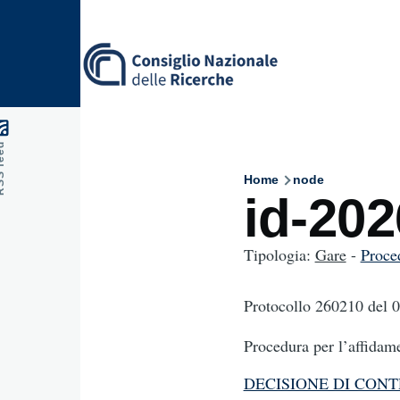
Skip to main content
feed
Home
node
Breadcru
id-20
Tipologia:
Gare
-
Proce
Protocollo 260210
del 
Procedura per l’affidame
DECISIONE DI CON