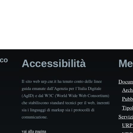
ico
Accessibilità
Me
Docum
Il sito web urp.cnr.it ha tenuto conto delle linee
guida emanate dall’Agenzia per l’Italia Digitale
Arch
(AgID) e dal W3C (World Wide Web Consortium)
Pubbl
che stabiliscono standard tecnici per il web, inerenti
Tipo
sia i linguaggi di markup sia i protocolli di
Serviz
comunicazione.
URP 
vai alla pagina