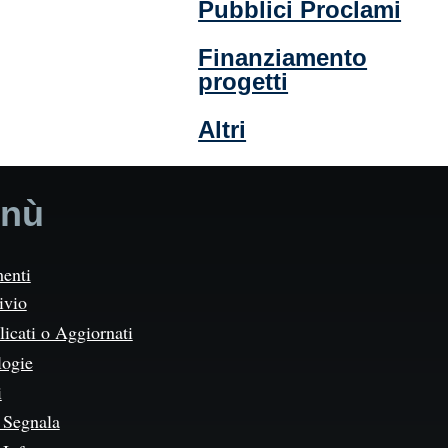
Pubblici Proclami
Finanziamento
progetti
Altri
nù
enti
ivio
icati o Aggiornati
logie
i
Segnala