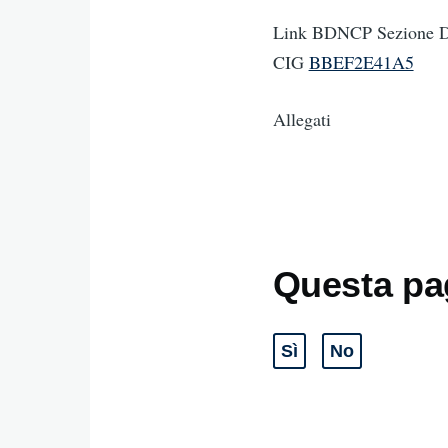
Link BDNCP Sezione Da
CIG
BBEF2E41A5
Allegati
Questa pag
Sì
No