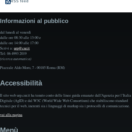
RSS feed
Informazioni al pubblico
dal lunedì al venerdì
dalle ore 08:30 alle 13:00 e
dalle ore 14:00 alle 17:00
Scrivi a:
urp@cnr.it
Tel: 06 4993 2019
(ricerca automatica)
Piazzale Aldo Moro, 7 - 00185 Roma (RM)
Accessibilità
Il sito web urp.cnr.it ha tenuto conto delle linee guida emanate dall’Agenzia per l’Italia
Digitale (AgID) e dal W3C (World Wide Web Consortium) che stabiliscono standard
tecnici per il web, inerenti sia i linguaggi di markup sia i protocolli di comunicazione.
vai alla pagina
Menù