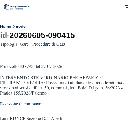
Skip to main content
M
Breadcrumb
Home
node
id-20260605-090415
Tipologia:
Gare
-
Procedure di Gara
Protocollo 338795
del 27-07-2026
INTERVENTO STRAORDINARIO PER APPARATO
FILTRANTE VEOLIA: Procedura di affidamento diretto fornitura/del
servizio ai sensi dell’art. 50, comma 1, lett. B del D.lgs. n. 36/2023 -
Pratica 155/2026/Palermo
Decisione di contrattare
Link BDNCP Sezione Dati Aperti: