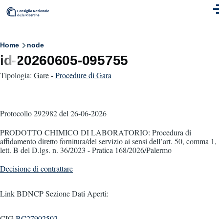
Skip to main content
M
Breadcrumb
Home
node
id-20260605-095755
Tipologia:
Gare
-
Procedure di Gara
Protocollo 292982
del 26-06-2026
PRODOTTO CHIMICO DI LABORATORIO: Procedura di
affidamento diretto fornitura/del servizio ai sensi dell’art. 50, comma 1,
lett. B del D.lgs. n. 36/2023 - Pratica 168/2026/Palermo
Decisione di contrattare
Link BDNCP Sezione Dati Aperti:
CIG
BC27902502