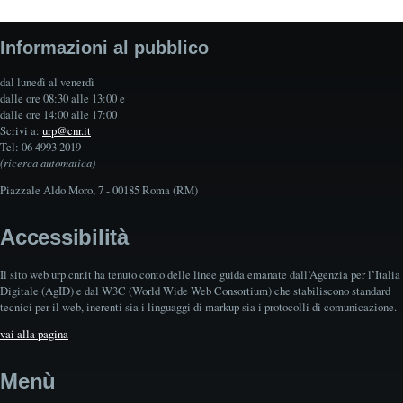
Informazioni al pubblico
dal lunedì al venerdì
dalle ore 08:30 alle 13:00 e
dalle ore 14:00 alle 17:00
Scrivi a:
urp@cnr.it
Tel: 06 4993 2019
(ricerca automatica)
Piazzale Aldo Moro, 7 - 00185 Roma (RM)
Accessibilità
Il sito web urp.cnr.it ha tenuto conto delle linee guida emanate dall’Agenzia per l’Italia
Digitale (AgID) e dal W3C (World Wide Web Consortium) che stabiliscono standard
tecnici per il web, inerenti sia i linguaggi di markup sia i protocolli di comunicazione.
vai alla pagina
Menù