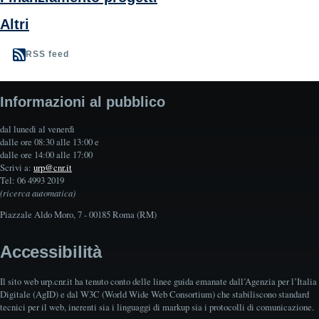
Altri
RSS feed
Informazioni al pubblico
dal lunedì al venerdì
dalle ore 08:30 alle 13:00 e
dalle ore 14:00 alle 17:00
Scrivi a:
urp@cnr.it
Tel: 06 4993 2019
(ricerca automatica)
Piazzale Aldo Moro, 7 - 00185 Roma (RM)
Accessibilità
Il sito web urp.cnr.it ha tenuto conto delle linee guida emanate dall’Agenzia per l’Italia
Digitale (AgID) e dal W3C (World Wide Web Consortium) che stabiliscono standard
tecnici per il web, inerenti sia i linguaggi di markup sia i protocolli di comunicazione.