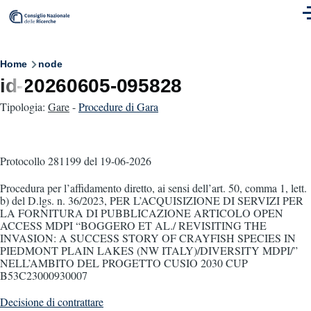
Skip to main content
M
Breadcrumb
Home
node
id-20260605-095828
Tipologia:
Gare
-
Procedure di Gara
Protocollo 281199
del 19-06-2026
Procedura per l’affidamento diretto, ai sensi dell’art. 50, comma 1, lett.
b) del D.lgs. n. 36/2023, PER L’ACQUISIZIONE DI SERVIZI PER
LA FORNITURA DI PUBBLICAZIONE ARTICOLO OPEN
ACCESS MDPI “BOGGERO ET AL./ REVISITING THE
INVASION: A SUCCESS STORY OF CRAYFISH SPECIES IN
PIEDMONT PLAIN LAKES (NW ITALY)/DIVERSITY MDPI/”
NELL’AMBITO DEL PROGETTO CUSIO 2030 CUP
B53C23000930007
Decisione di contrattare