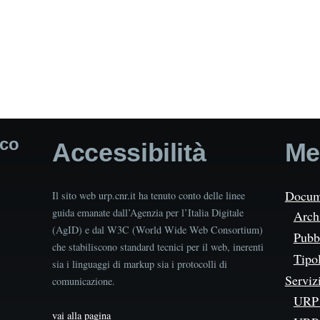
ico
Accessibilità
Me
Docum
Il sito web urp.cnr.it ha tenuto conto delle linee
guida emanate dall’Agenzia per l’Italia Digitale
Arch
(AgID) e dal W3C (World Wide Web Consortium)
Pubbl
che stabiliscono standard tecnici per il web, inerenti
Tipo
sia i linguaggi di markup sia i protocolli di
Serviz
comunicazione.
URP 
vai alla pagina