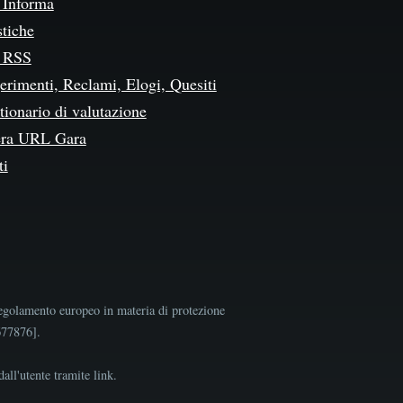
Informa
stiche
 RSS
erimenti, Reclami, Elogi, Quesiti
ionario di valutazione
ra URL Gara
ti
egolamento europeo in materia di protezione
9677876].
all'utente tramite link.