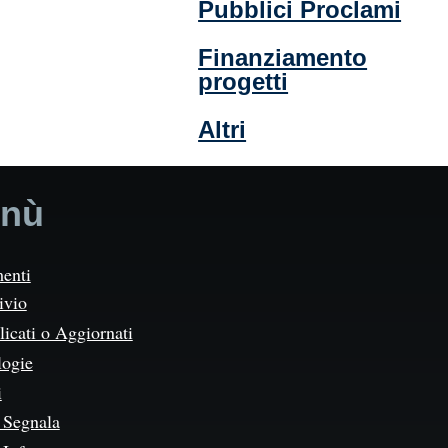
Pubblici Proclami
Finanziamento
progetti
Altri
nù
enti
ivio
icati o Aggiornati
logie
i
Segnala