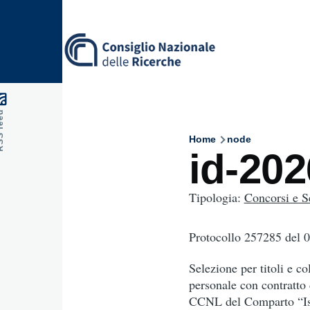
Skip to main content
feed
Home
node
Breadcru
id-20
Tipologia:
Concorsi e S
Protocollo 257285
del 
Selezione per titoli e co
personale con contratto 
CCNL del Comparto “Istr