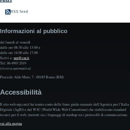
RSS feed
Informazioni al pubblico
dal lunedì al venerdì
dalle ore 08:30 alle 13:00 e
dalle ore 14:00 alle 17:00
Scrivi a:
urp@cnr.it
Tel: 06 4993 2019
(ricerca automatica)
Piazzale Aldo Moro, 7 - 00185 Roma (RM)
Accessibilità
Il sito web urp.cnr.it ha tenuto conto delle linee guida emanate dall’Agenzia per l’Italia
Digitale (AgID) e dal W3C (World Wide Web Consortium) che stabiliscono standard
tecnici per il web, inerenti sia i linguaggi di markup sia i protocolli di comunicazione.
vai alla pagina