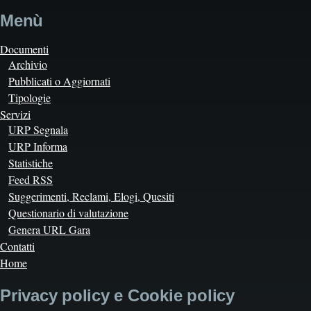
Menù
Documenti
Archivio
Pubblicati o Aggiornati
Tipologie
Servizi
URP Segnala
URP Informa
Statistiche
Feed RSS
Suggerimenti, Reclami, Elogi, Quesiti
Questionario di valutazione
Genera URL Gara
Contatti
Home
Privacy policy e Cookie policy