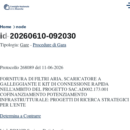
Skip to main content
M
Breadcrumb
Home
node
id-20260610-092030
Tipologia:
Gare
-
Procedure di Gara
Protocollo 268089
del 11-06-2026
FORNITURA DI FILTRI ARIA, SCARICATORE A
GALLEGGIANTE E KIT DI CONNESSIONE RAPIDA
NELL’AMBITO DEL PROGETTO SAC.AD002.173.001
COFINANZIAMENTO POTENZIAMENTO
INFRASTRUTTURALE: PROGETTI DI RICERCA STRATEGICI
PER L'ENTE
Determina a Contrarre