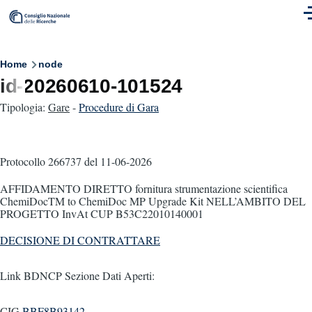
Skip to main content
M
Breadcrumb
Home
node
id-20260610-101524
Tipologia:
Gare
-
Procedure di Gara
Protocollo 266737
del 11-06-2026
AFFIDAMENTO DIRETTO fornitura strumentazione scientifica
ChemiDocTM to ChemiDoc MP Upgrade Kit NELL’AMBITO DEL
PROGETTO InvAt CUP B53C22010140001
DECISIONE DI CONTRATTARE
Link BDNCP Sezione Dati Aperti:
CIG
BBF8B93142