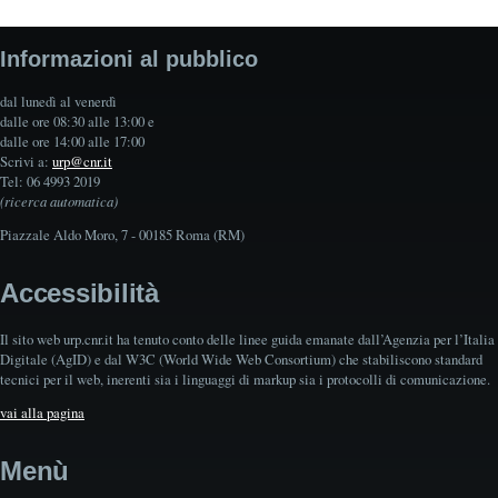
Informazioni al pubblico
dal lunedì al venerdì
dalle ore 08:30 alle 13:00 e
dalle ore 14:00 alle 17:00
Scrivi a:
urp@cnr.it
Tel: 06 4993 2019
(ricerca automatica)
Piazzale Aldo Moro, 7 - 00185 Roma (RM)
Accessibilità
Il sito web urp.cnr.it ha tenuto conto delle linee guida emanate dall’Agenzia per l’Italia
Digitale (AgID) e dal W3C (World Wide Web Consortium) che stabiliscono standard
tecnici per il web, inerenti sia i linguaggi di markup sia i protocolli di comunicazione.
vai alla pagina
Menù