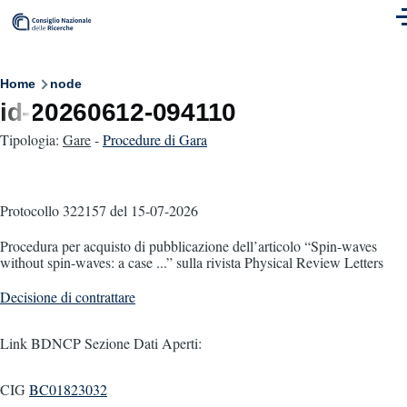
Skip to main content
M
Breadcrumb
Home
node
id-20260612-094110
Tipologia:
Gare
-
Procedure di Gara
Protocollo 322157
del 15-07-2026
Procedura per acquisto di pubblicazione dell’articolo “Spin-waves
without spin-waves: a case ...” sulla rivista Physical Review Letters
Decisione di contrattare
Link BDNCP Sezione Dati Aperti:
CIG
BC01823032