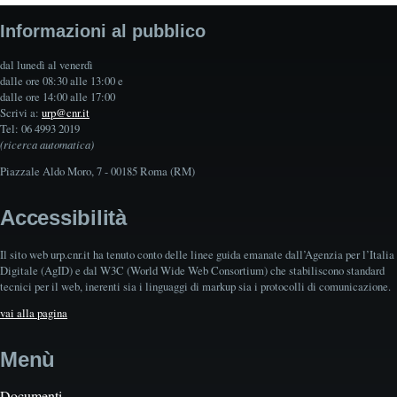
Informazioni al pubblico
dal lunedì al venerdì
dalle ore 08:30 alle 13:00 e
dalle ore 14:00 alle 17:00
Scrivi a:
urp@cnr.it
Tel: 06 4993 2019
(ricerca automatica)
Piazzale Aldo Moro, 7 - 00185 Roma (RM)
Accessibilità
Il sito web urp.cnr.it ha tenuto conto delle linee guida emanate dall’Agenzia per l’Italia
Digitale (AgID) e dal W3C (World Wide Web Consortium) che stabiliscono standard
tecnici per il web, inerenti sia i linguaggi di markup sia i protocolli di comunicazione.
vai alla pagina
Menù
Documenti