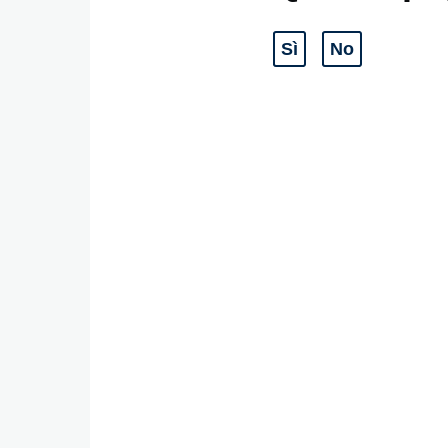
Sì
No