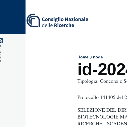
Skip to main content
feed
Home
node
Breadcru
id-20
Tipologia:
Concorsi e S
Protocollo 141405
del 
SELEZIONE DEL DIR
BIOTECNOLOGIE MAR
RICERCHE - SCADEN