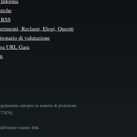
Informa
stiche
 RSS
erimenti, Reclami, Elogi, Quesiti
ionario di valutazione
ra URL Gara
ti
egolamento europeo in materia di protezione
9677876].
all'utente tramite link.