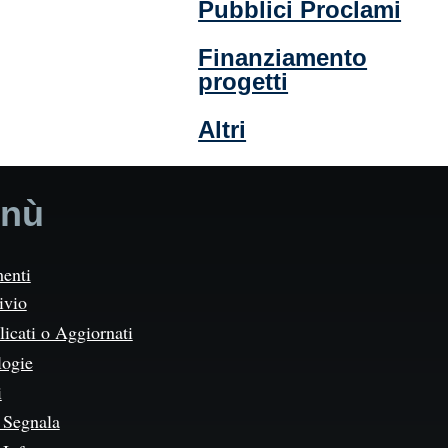
Pubblici Proclami
Finanziamento
progetti
Altri
nù
enti
ivio
icati o Aggiornati
logie
i
Segnala