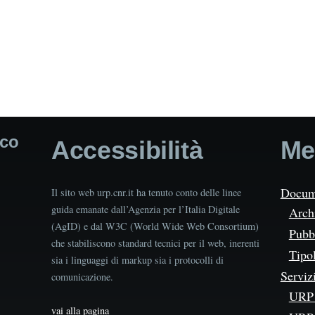
ico
Accessibilità
Me
Docum
Il sito web urp.cnr.it ha tenuto conto delle linee
guida emanate dall’Agenzia per l’Italia Digitale
Arch
(AgID) e dal W3C (World Wide Web Consortium)
Pubbl
che stabiliscono standard tecnici per il web, inerenti
Tipo
sia i linguaggi di markup sia i protocolli di
Serviz
comunicazione.
URP 
vai alla pagina