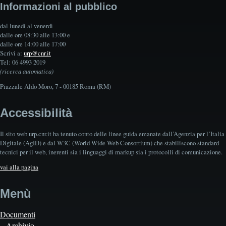
Informazioni al pubblico
dal lunedì al venerdì
dalle ore 08:30 alle 13:00 e
dalle ore 14:00 alle 17:00
Scrivi a:
urp@cnr.it
Tel: 06 4993 2019
(ricerca automatica)
Piazzale Aldo Moro, 7 - 00185 Roma (RM)
Accessibilità
Il sito web urp.cnr.it ha tenuto conto delle linee guida emanate dall’Agenzia per l’Italia
Digitale (AgID) e dal W3C (World Wide Web Consortium) che stabiliscono standard
tecnici per il web, inerenti sia i linguaggi di markup sia i protocolli di comunicazione.
vai alla pagina
Menù
Documenti
Archivio