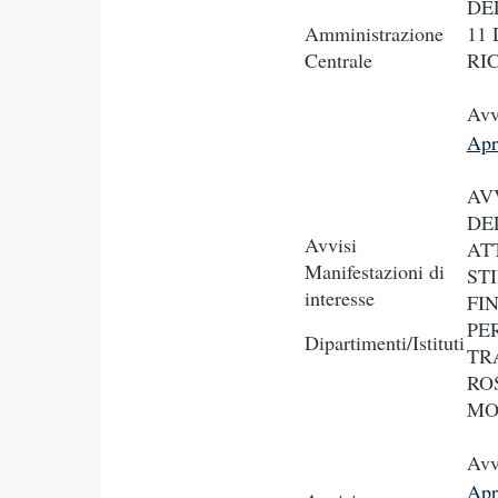
DE
Amministrazione
11
Centrale
RI
Avv
Apr
AV
DE
Avvisi
AT
Manifestazioni di
ST
interesse
FI
PE
Dipartimenti/Istituti
TR
RO
MO
Avv
Apr