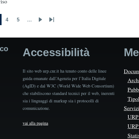
iso
4
5
…
urrent
Page
Page
Next
Last
age
page
page
ico
Accessibilità
Me
Docum
Il sito web urp.cnr.it ha tenuto conto delle linee
guida emanate dall’Agenzia per l’Italia Digitale
Arch
(AgID) e dal W3C (World Wide Web Consortium)
Pubbl
che stabiliscono standard tecnici per il web, inerenti
Tipo
sia i linguaggi di markup sia i protocolli di
Serviz
comunicazione.
URP 
vai alla pagina
URP 
Stati