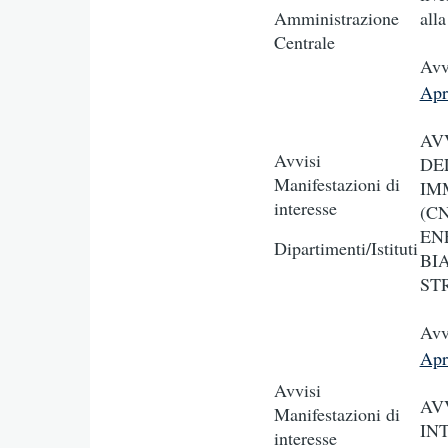
Amministrazione
all
Centrale
Avv
Apr
AV
Avvisi
DE
Manifestazioni di
IM
interesse
(C
EN
Dipartimenti/Istituti
BI
ST
Avv
Apr
Avvisi
AV
Manifestazioni di
IN
interesse