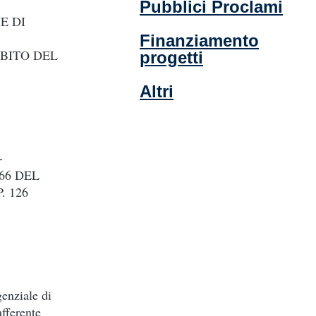
Pubblici Proclami
E DI
Finanziamento
MBITO DEL
progetti
Altri
-
66 DEL
 126
genziale di
afferente