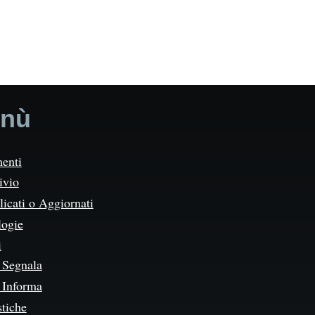
nù
enti
ivio
icati o Aggiornati
logie
i
Segnala
Informa
stiche