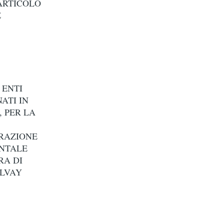
’ARTICOLO
E
 ENTI
ATI IN
 PER LA
ORAZIONE
ENTALE
RA DI
OLVAY