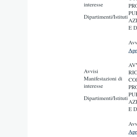
interesse
PR
PUB
Dipartimenti/Istituti
AZ
E 
Avv
Apr
AV
Avvisi
RI
Manifestazioni di
CO
interesse
PR
PUB
Dipartimenti/Istituti
AZ
E 
Avv
Apr