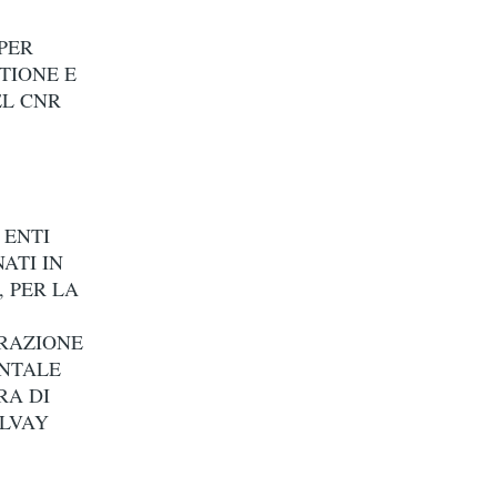
PER
TIONE E
EL CNR
 ENTI
ATI IN
 PER LA
ORAZIONE
ENTALE
RA DI
OLVAY