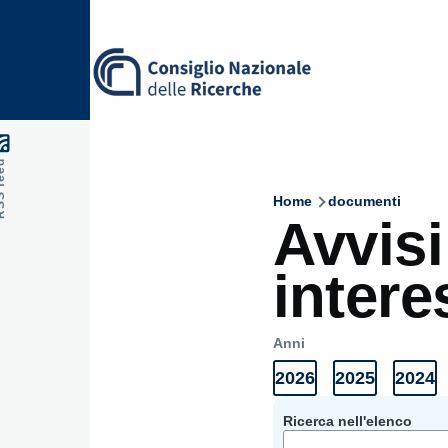
Skip to main content
feed
Home
documenti
Breadcru
Avvisi
intere
Anni
2026
2025
2024
Anni
Elenco
Elenco
Elenc
Documenti
documenti
documenti
docum
2026
2025
2024
Ricerca nell'elenco