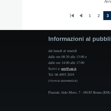
Avv
1
2
3
First
Previous
Page
Page
C
Pagination
page
page
p
Informazioni al pubbl
dal lunedì al venerdì
dalle ore 08:30 alle 13:00 e
dalle ore 14:00 alle 17:00
Scrivi a:
urp@cnr.it
Tel: 06 4993 2019
(ricerca automatica)
Piazzale Aldo Moro, 7 - 00185 Roma (RM)