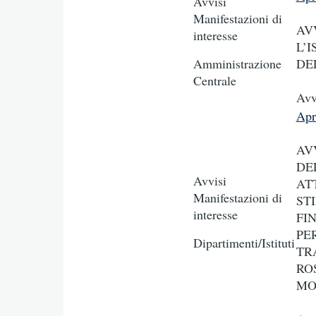
Avvisi
Manifestazioni di
AV
interesse
L’
Amministrazione
DE
Centrale
Avv
Apr
AV
DE
Avvisi
AT
Manifestazioni di
ST
interesse
FI
PE
Dipartimenti/Istituti
TR
RO
MO