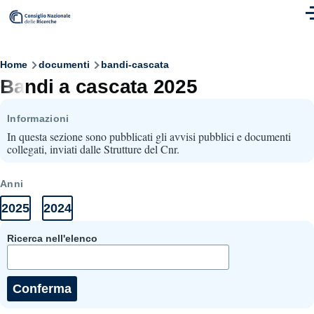
Skip to main content
M
Breadcrumb
Home
documenti
bandi-cascata
Bandi a cascata 2025
Informazioni
In questa sezione sono pubblicati gli avvisi pubblici e documenti
collegati, inviati dalle Strutture del Cnr.
Anni
2025
2024
Anni
Elenco
Elenco
Documenti
documenti
documenti
2025
2024
Ricerca nell'elenco