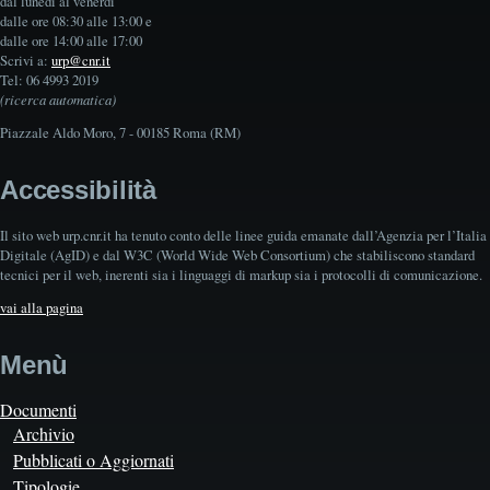
dal lunedì al venerdì
dalle ore 08:30 alle 13:00 e
dalle ore 14:00 alle 17:00
Scrivi a:
urp@cnr.it
Tel: 06 4993 2019
(ricerca automatica)
Piazzale Aldo Moro, 7 - 00185 Roma (RM)
Accessibilità
Il sito web urp.cnr.it ha tenuto conto delle linee guida emanate dall’Agenzia per l’Italia
Digitale (AgID) e dal W3C (World Wide Web Consortium) che stabiliscono standard
tecnici per il web, inerenti sia i linguaggi di markup sia i protocolli di comunicazione.
vai alla pagina
Menù
Documenti
Archivio
Pubblicati o Aggiornati
Tipologie