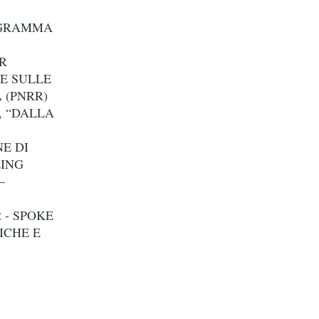
OGRAMMA
R
E SULLE
 (PNRR)
, “DALLA
E DI
LING
–
2 - SPOKE
ICHE E