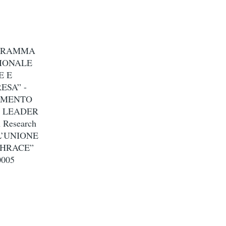
OGRAMMA
ZIONALE
E E
ESA” -
ZAMENTO
I LEADER
 Research
LL’UNIONE
THRACE”
005