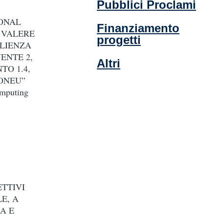
Pubblici Proclami
IONAL
Finanziamento
 VALERE
progetti
ILIENZA
ENTE 2,
Altri
TO 1.4,
ONEU”
mputing
ETTIVI
E, A
A E