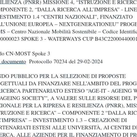
ILIENZA (PNRR) MISSIONE 4, “ISTRUZIONE E RICERC
PONENTE 2, “DALLA RICERCA ALL’IMPRESA” - LINE
ESTIMENTO 1.4 “CENTRI NAZIONALI”, FINANZIATO
L’UNIONE EUROPEA – NEXTGENERATIONEU” PROG
 – Centro Nazionale Mobilità Sostenibile – Codice Identific
0000023 SPOKE 3 - WATERWAYS CUP B43C2200044000
do CN-MOST Spoke 3
i documento
Protocollo 70234
del 29-02-2024
DO PUBBLICO PER LA SELEZIONE DI PROPOSTE
GETTUALI DA FINANZIARE NELL’AMBITO DEL PR
RICERCA PARTENARIATO ESTESO “AGE-IT - AGEING 
AGEING SOCIETY”, A VALERE SULLE RISORSE DEL 
IONALE PER LA RIPRESA E RESILIENZA (PNRR), MIS
TRUZIONE E RICERCA” – COMPONENTE 2 “DALLA RI
’IMPRESA” – INVESTIMENTO 1.3 – CREAZIONE DI
RTENARIATI ESTESI ALLE UNIVERSITÀ, AI CENTRI D
ERCA, ALLE AZIENDE PER IL FINANZIAMENTO DI P