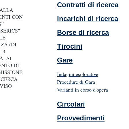
Contratti di ricerca
 ALLA
ENTI CON
Incarichi di ricerca
S”
 SERICS”
Borse di ricerca
LE
ZA (DI
Tirocini
.3 –
À, AI
Gare
ENTO DI
MISSIONE
Indagini esplorative
RICERCA
Procedure di Gara
VVISO
Varianti in corso d'opera
Circolari
Provvedimenti