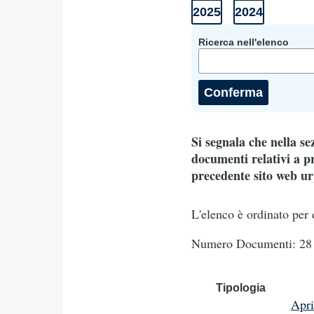
2025
2024
Anni
Elenco
Elenco
Documenti
documenti
documenti
2025
2024
Ricerca nell'elenco
Si segnala che nella s
documenti relativi a pr
precedente sito web urp
L'elenco è ordinato per 
Numero Documenti: 28 
Tipologia
Apr