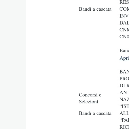
RES
Bandi a cascata
COM
INV
DAL
CNMS
CN0
Ban
Apr
BAN
PRO
DI 
AN 
Concorsi e
NAZ
Selezioni
“IS
Bandi a cascata
ALL
“PA
RIC