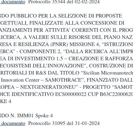
i documento
Protocollo 35344
del 02-02-2024
DO PUBBLICO PER LA SELEZIONE DI PROPOSTE
GETTUALI, FINALIZZATE ALLA CONCESSIONE DI
ANZIAMENTI PER ATTIVITA’ COERENTI CON IL PR
RICERCA, A VALERE SULLE RISORSE DEL PIANO NA
RESA E RESILIENZA (PNRR) MISSIONE 4, “ISTRUZION
ERCA” - COMPONENTE 2, “DALLA RICERCA ALL’IMPR
EA DI INVESTIMENTO 1.5 – CREAZIONE E RAFFOR
“ECOSISTEMI DELL’INNOVAZIONE”, COSTRUZIONE D
RITORIALI DI R&S DAL TITOLO “Sicilian Micronanotech
 Innovation Center – SAMOTHRACE”, FINANZIATO DA
OPEA – NEXTGENERATIONEU” - PROGETTO “SAMO
ICE IDENTIFICATIVO ECS00000022 CUP B63C22000620
KE 4
DO N. IMM01 Spoke 4
i documento
Protocollo 31095
del 31-01-2024