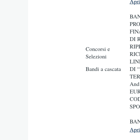
Apr
BAN
PRO
FIN
DI 
RIP
Concorsi e
RIC
Selezioni
LIN
Bandi a cascata
DI 
TER
And
EUR
COD
SPO
BAN
Apr