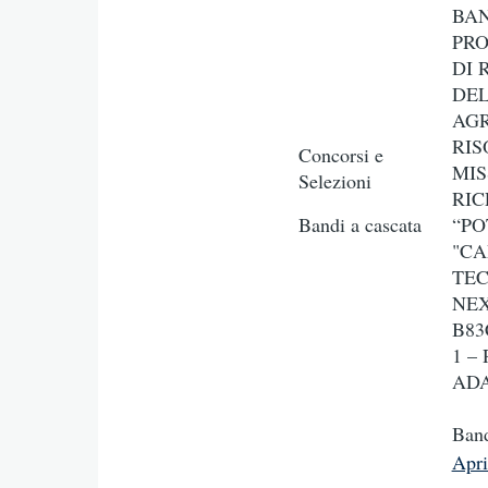
BAN
PRO
DI 
DEL
AGR
RIS
Concorsi e
MIS
Selezioni
RIC
Bandi a cascata
“PO
"CA
TEC
NEX
B83
1 –
ADA
Ban
Apr