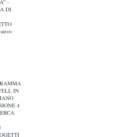
A” -
A DI
ETTO
ativo
1
OGRAMMA
WELL IN
PIANO
SIONE 4
CERCA
I
ROGETTI