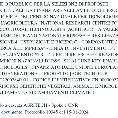
DO PUBBLICO PER LA SELEZIONE DI PROPOSTE
GETTUALI, DA FINANZIARE NELL’AMBITO DEL PR
RICERCA DEL CENTRO NAZIONALE PER TECNOLOGIE
L’AGRICOLTURA “NATIONAL RESEARCH CENTRE FO
ICULTURAL TECHNOLOGIES (AGRITECH)”, A VALER
ORSE DEL PIANO NAZIONALE RIPRESA E RESILIENZA
SIONE 4, “ISTRUZIONE E RICERCA” - COMPONENTE 2
ERCA ALL’IMPRESA” - LINEA DI INVESTIMENTO 1.4,
TENZIAMENTO STRUTTURE DI RICERCA E CREAZION
MPIONI NAZIONALI DI R&S" SU ALCUNE KEY ENAB
HNOLOGIES”, FINANZIATO DALL’UNIONE EUROPEA 
TGENERATIONEU” PROGETTO [AGRITECH] CUP:
C22002840001 - CODICE IDENTIFICATIVO: CN 0000002
 RISORSE GENETICHE VEGETALI, ANIMALI E MICROB
TTAMENTO AI CAMBIAMENTI CLIMATICI
do a cascata AGRITECH - Spoke 1 CNR
i documento
Protocollo 10345
del 15-01-2024