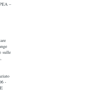
PEA –
iare
ange
 sulle
,
nziato
06 -
KE