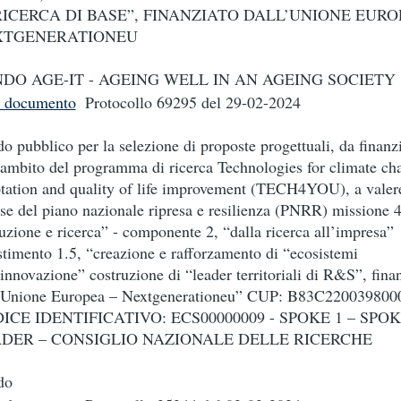
RICERCA DI BASE”, FINANZIATO DALL’UNIONE EURO
XTGENERATIONEU
DO AGE-IT - AGEING WELL IN AN AGEING SOCIETY
i documento
Protocollo 69295
del 29-02-2024
o pubblico per la selezione di proposte progettuali, da finanz
’ambito del programma di ricerca Technologies for climate ch
tation and quality of life improvement (TECH4YOU), a valere
rse del piano nazionale ripresa e resilienza (PNRR) missione 4
ruzione e ricerca” - componente 2, “dalla ricerca all’impresa”
stimento 1.5, “creazione e rafforzamento di “ecosistemi
’innovazione” costruzione di “leader territoriali di R&S”, fina
’Unione Europea – Nextgenerationeu” CUP: B83C220039800
ICE IDENTIFICATIVO: ECS00000009 - SPOKE 1 – SPO
DER – CONSIGLIO NAZIONALE DELLE RICERCHE
do