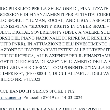
DO PUBBLICO PER LA SELEZIONE DI, FINALIZZATE
CESSIONE DI FINANZIAMENTI PER ATTIVITA’ COER
LO SPOKE 1 “HUMAN, SOCIAL, AND LEGAL ASPECT
L’INIZIATIVA “SECURITY RIGHTS IN CYBER SPACE –
JECT: DIGITAL SOVEREIGNTY (DISE), A VALERE SUL
ORSE DEL PIANO NAZIONALE DI RIPRESA E RESILIEN
UITO PNRR), IN ATTUAZIONE DELL’INVESTIMENTO 1
AZIONE DI “PARTENARIATI ESTESI ALLE UNIVERSIT
TRI DI RICERCA, ALLE AZIENDE PER IL FINANZIAM
GETTI DI RICERCA DI BASE” NELL’ AMBITO DELLA 
ISTRUZIONE E RICERCA” – COMPONENTE 2 “DALLA 
’ IMPRESA”, (PE 0000014), DI CUI ALL’ART. 5, DELL’A
BLICO NR. 341.2022
ICE BANDO IIT SERICS SPOKE 1 N.2
i documento
Protocollo 87619
del 14-03-2024
DO PUBBLICO PER LA SELEZIONE DI PROPOSTE