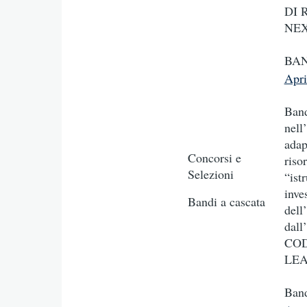
DI 
NE
BAN
Apr
Band
nell
adap
Concorsi e
riso
Selezioni
“ist
inve
Bandi a cascata
dell
dall
COD
LEA
Ban