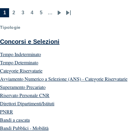
1
2
3
4
5
…
Current
Page
Page
Page
Page
Next
Last
Pagination
page
page
page
Tipologie
Concorsi e Selezioni
Tempo Indeterminato
Tempo Determinato
Categorie Riservatarie
Avviamento Numerico a Selezione (ANS) - Categorie Riservatarie
Superamento Precariato
Riservato Personale CNR
Direttori Dipartimenti/Istituti
PNRR
Bandi a cascata
Bandi Pubblici - Mobilità