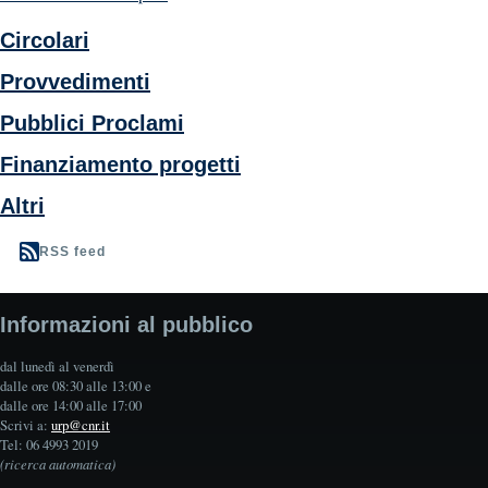
Circolari
Provvedimenti
Pubblici Proclami
Finanziamento progetti
Altri
RSS feed
Informazioni al pubblico
dal lunedì al venerdì
dalle ore 08:30 alle 13:00 e
dalle ore 14:00 alle 17:00
Scrivi a:
urp@cnr.it
Tel: 06 4993 2019
(ricerca automatica)