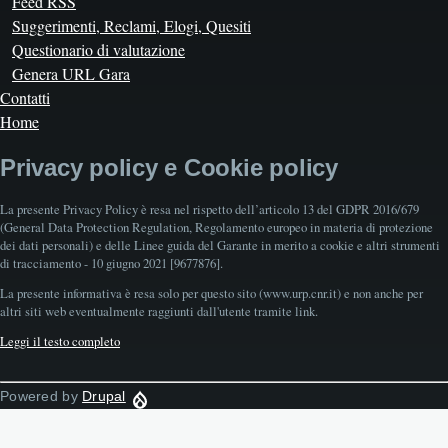
Feed RSS
Suggerimenti, Reclami, Elogi, Quesiti
Questionario di valutazione
Genera URL Gara
Contatti
Home
Privacy policy e Cookie policy
La presente Privacy Policy è resa nel rispetto dell’articolo 13 del GDPR 2016/679
(General Data Protection Regulation, Regolamento europeo in materia di protezione
dei dati personali) e delle Linee guida del Garante in merito a cookie e altri strumenti
di tracciamento - 10 giugno 2021 [9677876].
La presente informativa è resa solo per questo sito (www.urp.cnr.it) e non anche per
altri siti web eventualmente raggiunti dall'utente tramite link.
Leggi il testo completo
Powered by
Drupal