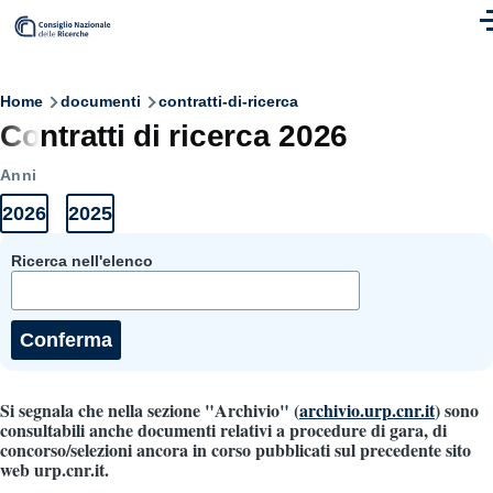
Skip to main content
M
Breadcrumb
Home
documenti
contratti-di-ricerca
Contratti di ricerca 2026
Anni
2026
2025
Anni
Elenco
Elenco
Documenti
documenti
documenti
2026
2025
Ricerca nell'elenco
Si segnala che nella sezione "Archivio" (
archivio.urp.cnr.it
) sono
consultabili anche documenti relativi a procedure di gara, di
concorso/selezioni ancora in corso pubblicati sul precedente sito
web urp.cnr.it.