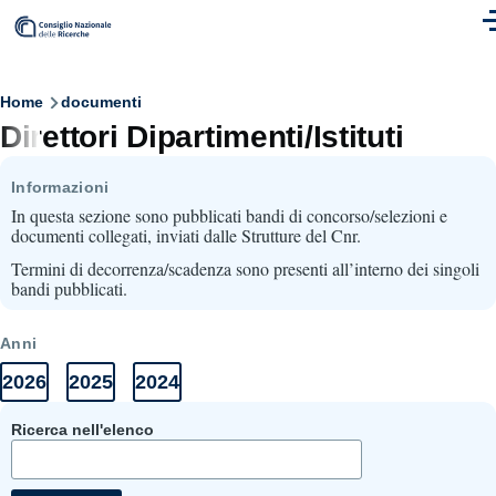
Skip to main content
M
Breadcrumb
Home
documenti
Direttori Dipartimenti/Istituti
Informazioni
In questa sezione sono pubblicati bandi di concorso/selezioni e
documenti collegati, inviati dalle Strutture del Cnr.
Termini di decorrenza/scadenza sono presenti all’interno dei singoli
bandi pubblicati.
Anni
2026
2025
2024
Anni
Elenco
Elenco
Elenco
Documenti
documenti
documenti
documenti
2026
2025
2024
Ricerca nell'elenco