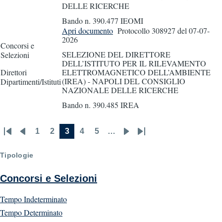
DELLE RICERCHE
Bando n. 390.477 IEOMI
Apri documento
Protocollo 308927
del 07-07-
2026
Concorsi e
SELEZIONE DEL DIRETTORE
Selezioni
DELL’ISTITUTO PER IL RILEVAMENTO
Direttori
ELETTROMAGNETICO DELL’AMBIENTE
(IREA) - NAPOLI DEL CONSIGLIO
Dipartimenti/Istituti
NAZIONALE DELLE RICERCHE
Bando n. 390.485 IREA
1
2
3
4
5
…
First
Previous
Page
Page
Current
Page
Page
Next
Last
Pagination
page
page
page
page
page
Tipologie
Concorsi e Selezioni
Tempo Indeterminato
Tempo Determinato