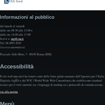
RSS feed
Informazioni al pubblico
dal lunedì al venerdì
dalle ore 08:30 alle 13:00 e
dalle ore 14:00 alle 17:00
Scrivi a:
urp@cnr.it
Tel: 06 4993 2019
(ricerca automatica)
Piazzale Aldo Moro, 7 - 00185 Roma (RM)
Accessibilità
Il sito web urp.cnr.it ha tenuto conto delle linee guida emanate dall’Agenzia per l’Italia
Digitale (AgID) e dal W3C (World Wide Web Consortium) che stabiliscono standard
tecnici per il web, inerenti sia i linguaggi di markup sia i protocolli di comunicazione.
vai alla pagina
Menù