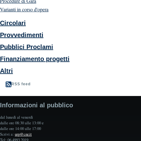
Procedure di Gara
Varianti in corso d'opera
Circolari
Provvedimenti
Pubblici Proclami
Finanziamento progetti
Altri
RSS feed
Informazioni al pubblico
dal lunedì al venerdì
dalle ore 08:30 alle 13:00 e
dalle ore 14:00 alle 17:00
Scrivi a:
urp@cnr.it
Tel: 06 4993 2019