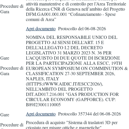
attività manutentive e di controllo per l’Area Territoriale
Procedure di
della Ricerca CNR di Genova nell’ambito del Progetto
Gara
DFM.GA001.001.001 “Cofinanziamento - Spese
comuni di Area”
Apri documento
Protocollo
del 06-08-2026
NOMINA DEL RESPONSABILE UNICO DEL
PROGETTO AI SENSI DELL’ART. 15 E
DELL’ALLEGATO I.2 DEL DECRETO
LEGISLATIVO 31 MARZO 2023 N. 36 PER
Gare
L’ACQUISTO DI DUE QUOTE DI ISCRIZIONE
PER LA PARTECIPAZIONE ALLA ESCC, 19TH
Procedure di
EUROPEAN SYMPOSIUM ON COMMINUTION &
Gara
CLASSIFICATION 27-30 SEPTEMBER 2026,
NAPLES, ITALY
(HTTPS://WWW.AIDIC.IT/ESCC2026/),
NELL’AMBITO DEL PROGETTO
DIT.AD017.216.001 "GAS PRODUCTION FOR
CIRCULAR ECONOMY (GAPFORCE). CUP:
B89J23001110005
Apri documento
Protocollo 357344
del 06-08-2026
Gare
Procedura di acquisto "Sistema di traslatori 3D per
Procedure di
criostato per misure ottiche e magnetiche"