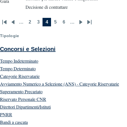
Gara
Decisione di contrattare
…
2
3
4
5
6
…
First
Previous
Page
Page
Current
Page
Page
Next
Last
Pagination
page
page
page
page
page
Tipologie
Concorsi e Selezioni
Tempo Indeterminato
Tempo Determinato
Categorie Riservatarie
Avviamento Numerico a Selezione (ANS) - Categorie Riservatarie
Superamento Precariato
Riservato Personale CNR
Direttori Dipartimenti/Istituti
PNRR
Bandi a cascata