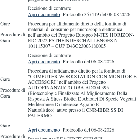
Decisione di contrarre
Apri documento
Protocollo 357419
del 06-08-2026
Gare
Procedura per affidamento diretto della fornitura di
materiali di consumo per microscopia elettronica
Procedure di
nell’ambito del Progetto Europeo M-TES HORIZON-
Gara
EIC-2022 PATHFINDERCHALLENGES N
101115307 – CUP D43C23003180005
Decisione di contrarre
Apri documento
Protocollo
del 06-08-2026
Procedura di affidamento diretto per la fornitura di
“COMPUTER WORKSTATION CON MONITOR E
Gare
ACCESSORI” nell’ambito del Progetto
AUTOFINANZIATO DBA.AD004.395
Procedure di
(Biotecnologie Finalizzate Al Miglioramento Della
Gara
Risposta A Stress Biotici E Abiotici Di Specie Vegetali
Mediterranee Di Interesse Agrario E
Naturalistico)_attivo presso il CNR-IBBR SS DI
PALERMO
Gare
Apri documento
Protocollo
del 06-08-2026
Procedure di
Procedura per REAGENTI CHIMICI