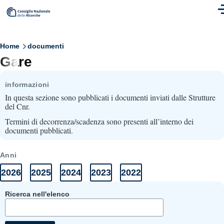
Skip to main content
M
Breadcrumb
Home
documenti
Gare
informazioni
In questa sezione sono pubblicati i documenti inviati dalle Strutture
del Cnr.
Termini di decorrenza/scadenza sono presenti all’interno dei
documenti pubblicati.
Anni
2026
2025
2024
2023
2022
Anni
Elenco
Elenco
Elenco
Elenco
Elenco
Documenti
documenti
documenti
documenti
documenti
documenti
2026
2025
2024
2023
2022
Ricerca nell'elenco